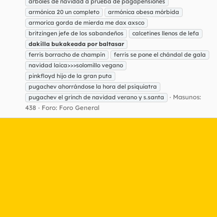
árboles de navidad a prueba de pagapensiones
armónica 20 un completo
armónica obesa mórbida
armorica gorda de mierda me dax axsco
britzingen jefe de los sabandeños
calcetines llenos de lefa
dakilla
bukakeada
por
baltasar
ferris borracho de champín
ferris se pone el chándal de gala
navidad laica>>>solomillo vegano
pinkfloyd hijo de la gran puta
pugachev ahorrándose la hora del psiquiatra
Masunos:
pugachev el grinch de navidad verano y s.santa
438
Foro:
Foro General