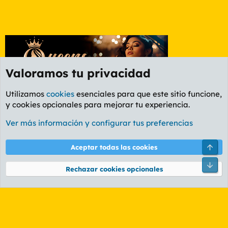
Valoramos tu privacidad
Utilizamos
cookies
esenciales para que este sitio funcione,
y cookies opcionales para mejorar tu experiencia.
Etiquetas
Ver más información y configurar tus preferencias
Cookies
PL OLDSTYLE AMARILLO
Cambiar fuente
Español (ES)
Arri
Aceptar todas las cookies
Contáctanos
Términos y reglas
Política de privacidad
Ayuda
R
Pie
S
Rechazar cookies opcionales
S
®
Community platform by XenForo
© 2010-2026 XenForo Ltd.