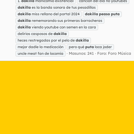
1.
dakilla
manicomio existencial
canción del dia no youtubes
dakilla
es la banda sonora de tus pesadillas
dakilla
miss rellano del portal 2024
dakilla
peaso
puta
dakilla
rememorando sus primeras borracheras
dakilla
viendo youtube con semen en la cara
delirios casposos de
dakilla
heces restregadas por el pelo de
dakilla
mejor dadle la medicación
pero qué
puta
loca joder
Masunos: 241
Foro:
Foro Música
uncle meat fan de locomía