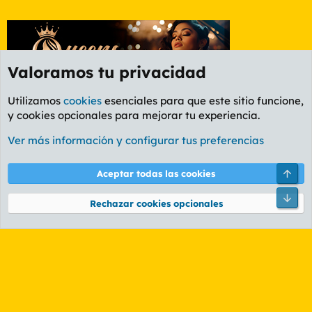
Valoramos tu privacidad
Utilizamos
cookies
esenciales para que este sitio funcione,
y cookies opcionales para mejorar tu experiencia.
Etiquetas
Ver más información y configurar tus preferencias
Cookies
PL OLDSTYLE AMARILLO
Cambiar fuente
Español (ES)
Arri
Aceptar todas las cookies
Contáctanos
Términos y reglas
Política de privacidad
Ayuda
R
Pie
S
Rechazar cookies opcionales
S
®
Community platform by XenForo
© 2010-2026 XenForo Ltd.