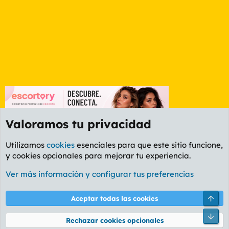
Valoramos tu privacidad
Utilizamos
cookies
esenciales para que este sitio funcione,
y cookies opcionales para mejorar tu experiencia.
Etiquetas
Ver más información y configurar tus preferencias
Cookies
PL OLDSTYLE AMARILLO
Cambiar fuente
Español (ES)
Arri
Aceptar todas las cookies
Contáctanos
Términos y reglas
Política de privacidad
Ayuda
R
Pie
S
Rechazar cookies opcionales
S
®