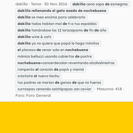
dakilla
Tema
30 Nov 2016
dakilla
cena sopa
de
esmegma
dakilla
rellenando
el
gato
asado
de
nochebuena
dakilla
se mea encima para celebrarlo
dakilla
todos hablan mal
de
ti a tus espaldas
dakilla
tomándose los 12 lorazepams
de
fin
de
año
dakilla
wine & cats
dakilla
ya no quiere que papá le haga mimitos
el
planazo
de
cenar solo en
nochebuena
mónica bellucci usando cubiertos
de
postre
nochebuena
=cancerdecolon reventando alcoholimetros
romperás
el
corazón
de
papá y mamá
srestaire
el
nuevo liachu
tus padres se morian
de
ganas
de
que no fueras
Masunos: 418
zurraspas cenando salchipapas con caviar
Foro:
Foro General