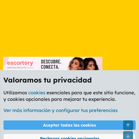
Valoramos tu privacidad
Utilizamos
cookies
esenciales para que este sitio funcione,
y cookies opcionales para mejorar tu experiencia.
Etiquetas
Ver más información y configurar tus preferencias
Cookies
PL OLDSTYLE AMARILLO
Cambiar fuente
Español (ES)
Arri
Aceptar todas las cookies
Contáctanos
Términos y reglas
Política de privacidad
Ayuda
R
Pie
S
Rechazar cookies opcionales