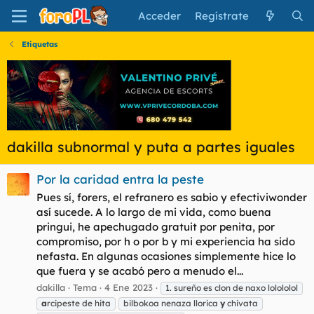
Acceder
Regístrate
Etiquetas
dakilla subnormal y puta a partes iguales
Por la caridad entra la peste
Pues sí, forers, el refranero es sabio y efectiviwonder
así sucede. A lo largo de mi vida, como buena
pringui, he apechugado gratuit por penita, por
compromiso, por h o por b y mi experiencia ha sido
nefasta. En algunas ocasiones simplemente hice lo
que fuera y se acabó pero a menudo el...
dakilla
Tema
4 Ene 2023
1. sureño es clon de naxo lolololol
a
rcipeste de hita
bilbokoa nenaza llorica
y
chivata