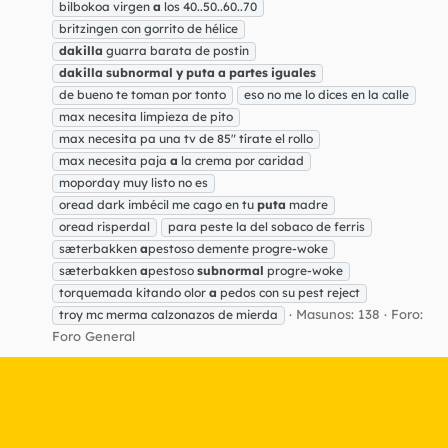
bilbokoa virgen
a
los 40..50..60..70
britzingen con gorrito de hélice
dakilla
guarra barata de postin
dakilla
subnormal
y
puta
a
partes
iguales
de bueno te toman por tonto
eso no me lo dices en la calle
max necesita limpieza de pito
max necesita pa una tv de 85" tírate el rollo
max necesita paja
a
la crema por caridad
moporday muy listo no es
oread dark imbécil me cago en tu
puta
madre
oread risperdal
para peste la del sobaco de ferris
sæterbakken
a
pestoso demente progre-woke
sæterbakken
a
pestoso
subnormal
progre-woke
torquemada kitando olor
a
pedos con su pest reject
Masunos: 138
Foro:
troy mc merma calzonazos de mierda
Foro General