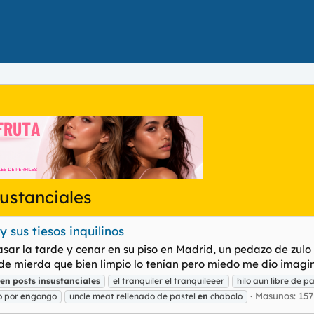
sustanciales
 sus tiesos inquilinos
sar la tarde y cenar en su piso en Madrid, un pedazo de zulo
 de mierda que bien limpio lo tenían pero miedo me dio imagin
en
posts
insustanciales
el tranquiler el tranquileeer
hilo aun libre de 
Masunos: 157
o por
en
gongo
uncle meat rellenado de pastel
en
chabolo