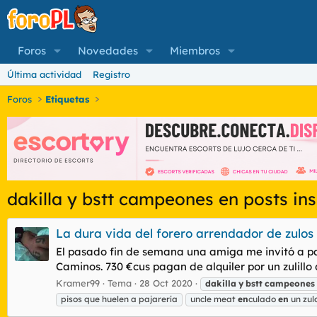
Foros
Novedades
Miembros
Última actividad
Registro
Foros
Etiquetas
dakilla y bstt campeones en posts in
La dura vida del forero arrendador de zulos y
El pasado fin de semana una amiga me invitó a pa
Caminos. 730 €cus pagan de alquiler por un zulillo
Kramer99
Tema
28 Oct 2020
dakilla
y
bstt
campeones
pisos que huelen a pajarería
uncle meat
en
culado
en
un zul