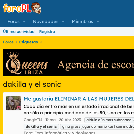
Foros
Novedades
Miembros
Última actividad
Registro
Foros
Etiquetas
dakilla y el sonic
Me gustaría ELIMINAR A LAS MUJERES D
Cada día entro más en un estado irracional de b
no sólo a principio-mediado de los 80, sino en lo
GoogleTM
Tema
20 Abr 2023
alduin aún más subnormal
dakilla
y
el
sonic
gina gross jugando mario kart con madra
Foro:
Foro Informática y Videojuegos