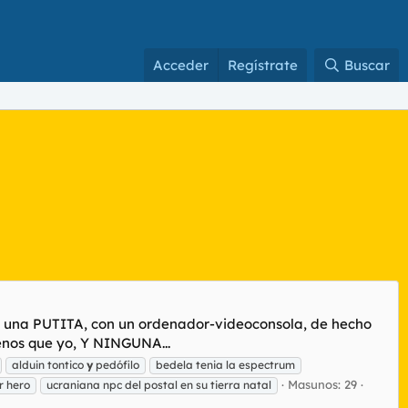
Acceder
Regístrate
Buscar
s una PUTITA, con un ordenador-videoconsola, de hecho
menos que yo, Y NINGUNA...
alduin tontico
y
pedófilo
bedela tenia la espectrum
Masunos: 29
r hero
ucraniana npc del postal en su tierra natal