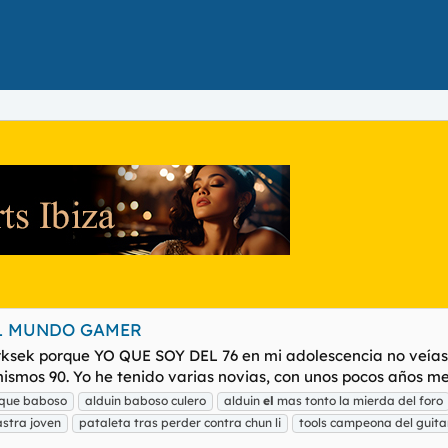
EL MUNDO GAMER
erksek porque YO QUE SOY DEL 76 en mi adolescencia no veía
s mismos 90. Yo he tenido varias novias, con unos pocos años 
 que baboso
alduin baboso culero
alduin
el
mas tonto la mierda del foro
stra joven
pataleta tras perder contra chun li
tools campeona del guita