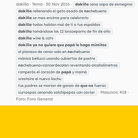
dakilla
Tema
30 Nov 2016
dakilla
cena sopa de esmegma
dakilla
rellenando el gato asado de
no
chebuena
dakilla
se mea encima para celebrarlo
dakilla
todos hablan mal de ti a tus espaldas
dakilla
tomándose los 12 lorazepams de fin de año
dakilla
wine & cats
dakilla
ya
no
quiere
que
papá
le
haga
mimitos
el planazo de cenar solo en
no
chebuena
mónica bellucci usando cubiertos de postre
no
chebuena=cancerdecolon reventando alcoholimetros
romperás el corazón de
papá
y mamá
srestaire el nuevo liachu
tus padres se morian de ganas de
que
no
fueras
Masunos: 418
zurraspas cenando salchipapas con caviar
Foro:
Foro General