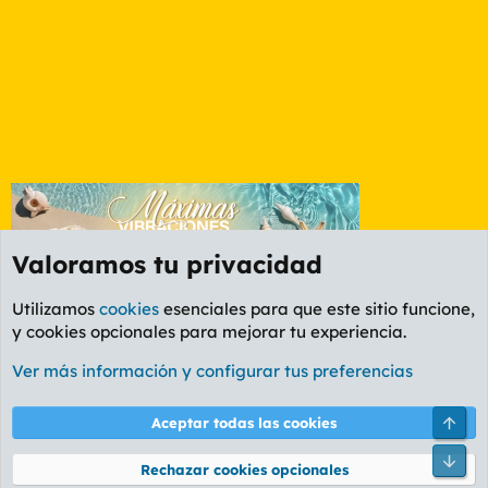
Valoramos tu privacidad
Utilizamos
cookies
esenciales para que este sitio funcione,
y cookies opcionales para mejorar tu experiencia.
Etiquetas
Ver más información y configurar tus preferencias
Cookies
PL OLDSTYLE AMARILLO
Cambiar fuente
Español (ES)
Arri
Aceptar todas las cookies
Contáctanos
Términos y reglas
Política de privacidad
Ayuda
R
Pie
S
Rechazar cookies opcionales
S
®