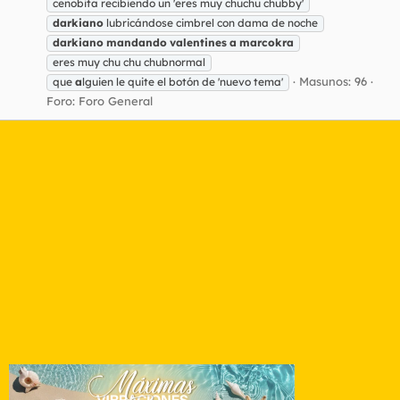
cenobita recibiendo un 'eres muy chuchu chubby'
darkiano
lubricándose cimbrel con dama de noche
darkiano
mandando
valentines
a
marcokra
eres muy chu chu chubnormal
Masunos: 96
que
a
lguien le quite el botón de 'nuevo tema'
Foro:
Foro General