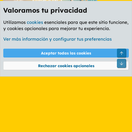
Valoramos tu privacidad
Utilizamos
cookies
esenciales para que este sitio funcione,
y cookies opcionales para mejorar tu experiencia.
Etiquetas
Ver más información y configurar tus preferencias
Cookies
PL OLDSTYLE AMARILLO
Cambiar fuente
Español (ES)
Arri
Aceptar todas las cookies
Contáctanos
Términos y reglas
Política de privacidad
Ayuda
R
Pie
S
Rechazar cookies opcionales
S
®
Community platform by XenForo
© 2010-2026 XenForo Ltd.