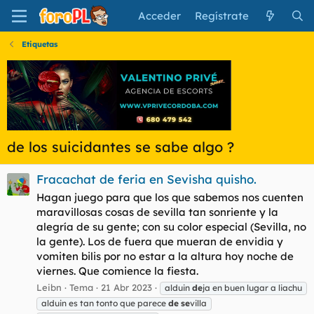
Acceder
Regístrate
Etiquetas
de los suicidantes se sabe algo ?
Fracachat de feria en Sevisha quisho.
Hagan juego para que los que sabemos nos cuenten
maravillosas cosas de sevilla tan sonriente y la
alegría de su gente; con su color especial (Sevilla, no
la gente). Los de fuera que mueran de envidia y
vomiten bilis por no estar a la altura hoy noche de
viernes. Que comience la fiesta.
Leibn
Tema
21 Abr 2023
alduin
de
ja en buen lugar a liachu
alduin es tan tonto que parece
de
se
villa