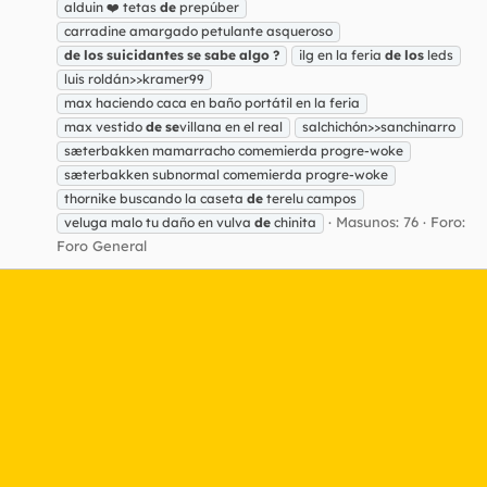
alduin ❤️ tetas
de
prepúber
carradine amargado petulante asqueroso
de
los
suicidantes
se
sabe
algo
?
ilg en la feria
de
los
leds
luis roldán>>kramer99
max haciendo caca en baño portátil en la feria
max vestido
de
se
villana en el real
salchichón>>sanchinarro
sæterbakken mamarracho comemierda progre-woke
sæterbakken subnormal comemierda progre-woke
thornike buscando la caseta
de
terelu campos
Masunos: 76
Foro:
veluga malo tu daño en vulva
de
chinita
Foro General