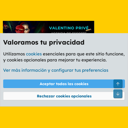
Valoramos tu privacidad
Utilizamos
cookies
esenciales para que este sitio funcione,
y cookies opcionales para mejorar tu experiencia.
Etiquetas
Ver más información y configurar tus preferencias
Cookies
PL OLDSTYLE AMARILLO
Cambiar fuente
Español (ES)
Arri
Aceptar todas las cookies
Contáctanos
Términos y reglas
Política de privacidad
Ayuda
R
Pie
S
Rechazar cookies opcionales
S
®
Community platform by XenForo
© 2010-2026 XenForo Ltd.