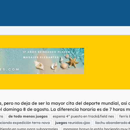
ia, pero no deja de ser la mayor cita del deporte mundial, as
 el domingo 8 de agosto. La diferencia horaria es de 7 horas má
ns
de
todo
menos
juegos
espena 4° puesto en track&field nes
ferris
anciando expedición terra nova
juegos
reunidos>jjoo
liachu abanderado
itiendo en sumo para subnormales
mamona bravo lo estás haciendo muy 