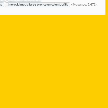
Masunos: 2.472
as
timoroski medalla
de
bronce en colombofilia