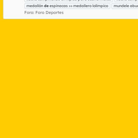
medallón
de
espinacas >> medallero lolímpico
mundele abuc
Foro:
Foro Deportes