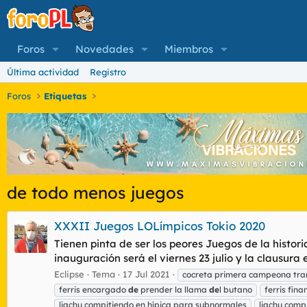
Foros
Novedades
Miembros
Última actividad
Registro
Foros
Etiquetas
de todo menos juegos
XXXII Juegos LOLímpicos Tokio 2020
Tienen pinta de ser los peores Juegos de la histor
inauguración será el viernes 23 julio y la clausura
Eclipse
Tema
17 Jul 2021
cocreta primera campeona tra
ferris encargado
de
prender la llama
de
l butano
ferris fin
liachu compitiendo en hípica para subnormales
liachu comp