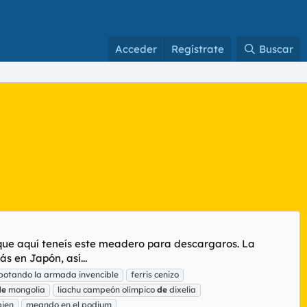
Acceder
Regístrate
Buscar
í que aquí teneís este meadero para descargaros. La
s en Japón, así...
 botando la armada invencible
ferris cenizo
de
mongolia
liachu campeón olímpico
de
dixelia
bien
meando en el podium