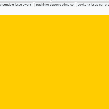
heando a jesse owens
pachinko
de
porte olímpico
sayko << josep carrer