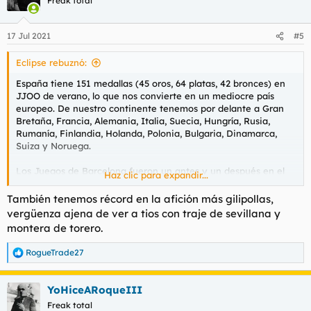
Freak total
17 Jul 2021
#5
Eclipse rebuznó:
España tiene 151 medallas (45 oros, 64 platas, 42 bronces) en
JJOO de verano, lo que nos convierte en un mediocre país
europeo. De nuestro continente tenemos por delante a Gran
Bretaña, Francia, Alemania, Italia, Suecia, Hungría, Rusia,
Rumanía, Finlandia, Holanda, Polonia, Bulgaria, Dinamarca,
Suiza y Noruega.
Los Juegos de Barcelona fueron un antes y un después en el
Haz clic para expandir...
deporte olímpico español. Antes de esa edición, se
promediaban 3 o 4 medallas por cita. Desde entonces, se
También tenemos récord en la afición más gilipollas,
logran entre 15 y 20. Barcelona'92 significó un récord de
vergüenza ajena de ver a tios con traje de sevillana y
medallas españolas: 22. Fue la única vez que España entró en
montera de torero.
el top-10 del medallero de una edición (sextos).
RogueTrade27
R
e
Españoles con más medallas:
a
YoHiceARoqueIII
c
David Cal (Piragüismo): 5 (1 oro)
c
Freak total
Saúl Craviotto (Piragüismo): 4 (2 oros)