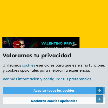
Valoramos tu privacidad
Utilizamos
cookies
esenciales para que este sitio funcione,
y cookies opcionales para mejorar tu experiencia.
Foro Deportes
Ver más información y configurar tus preferencias
Cookies
PL OLDSTYLE AMARILLO
Cambiar fuente
Español (ES)
Arri
Aceptar todas las cookies
Contáctanos
Términos y reglas
Política de privacidad
Ayuda
R
Pie
S
Rechazar cookies opcionales
S
®
Community platform by XenForo
© 2010-2026 XenForo Ltd.