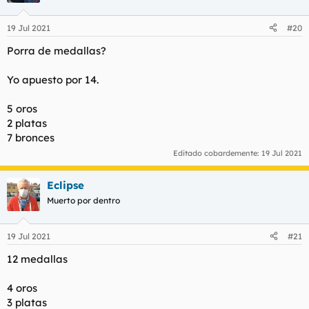
o
n
19 Jul 2021
#20
e
s
Porra de medallas?
:
Yo apuesto por 14.
5 oros
2 platas
7 bronces
Editado cobardemente:
19 Jul 2021
Eclipse
Muerto por dentro
19 Jul 2021
#21
12 medallas
4 oros
3 platas