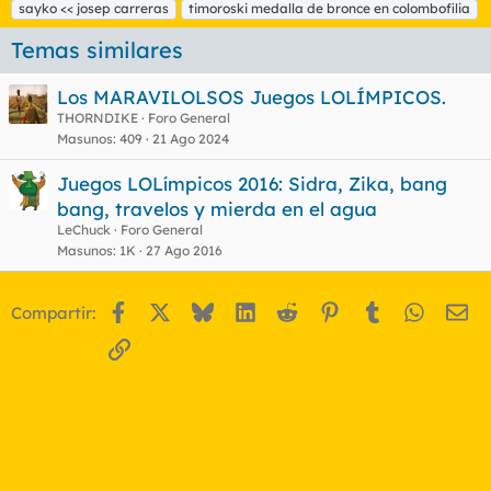
sayko << josep carreras
timoroski medalla de bronce en colombofilia
Temas similares
Los MARAVILOLSOS Juegos LOLÍMPICOS.
THORNDIKE
Foro General
Masunos
409
21 Ago 2024
Juegos LOLímpicos 2016: Sidra, Zika, bang
bang, travelos y mierda en el agua
LeChuck
Foro General
Masunos
1K
27 Ago 2016
Facebook
X
Bluesky
LinkedIn
Reddit
Pinterest
Tumblr
WhatsA
Em
Compartir:
Enlace