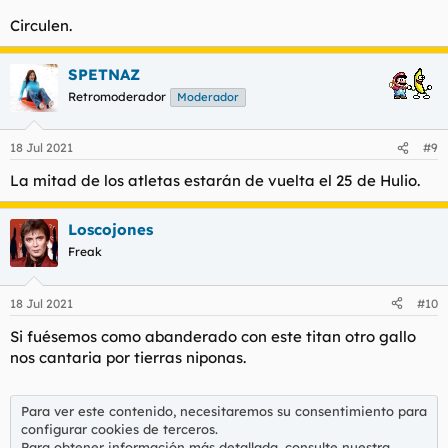
Circulen.
Españoles con más medallas:
David Cal (Piragüismo): 5 (1 oro)
SPETNAZ
Saúl Craviotto (Piragüismo): 4 (2 oros)
Joan Llaneras (Ciclismo en pista): 4 (2 oros)
Retromoderador
Moderador
Mireia Belmonte (Natación): 4 (1 oro)
Andrea Fuentes (Natación sincronizada): 4 (0 oros)
18 Jul 2021
#9
Arantxa Sánchez Vicario (Tenis): 4 (0 oros)
La mitad de los atletas estarán de vuelta el 25 de Hulio.
Loscojones
Freak
18 Jul 2021
#10
Si fuésemos como abanderado con este titan otro gallo
nos cantaria por tierras niponas.
Para ver este contenido, necesitaremos su consentimiento para
configurar cookies de terceros.
Para obtener información más detallada, consulte nuestra