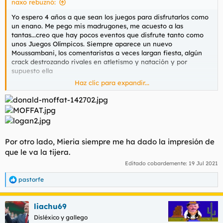
naxo rebuznó:
Yo espero 4 años a que sean los juegos para disfrutarlos como
un enano. Me pego mis madrugones, me acuesto a las
tantas...creo que hay pocos eventos que disfrute tanto como
unos Juegos Olímpicos. Siempre aparece un nuevo
Moussambani, los comentaristas a veces largan fiesta, algún
crack destrozando rivales en atletismo y natación y por
supuesto ella
Haz clic para expandir...
Spoiler
Y sí, estos vienen descafeinados.
Por otro lado, los constantes anuncios de nuevas disciplinas
que no son si no mierda, me arrebatan un poco de ilusión año
Por otro lado, Mieria siempre me ha dado la impresión de
tras año.
que le va la tijera.
Editado cobardemente:
19 Jul 2021
pastorfe
R
e
a
liachu69
c
c
Disléxico y gallego
i