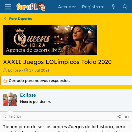
Acceder
Regístrate
Foro Deportes
XXXII Juegos LOLímpicos Tokio 2020
I
F
Eclipse
17 Jul 2021
n
e
Cerrado para nuevas respuestas.
i
c
c
h
i
a
Eclipse
a
d
d
Muerto por dentro
e
o
i
r
n
17 Jul 2021
#1
d
i
e
c
Tienen pinta de ser los peores Juegos de la historia, pero
l
i