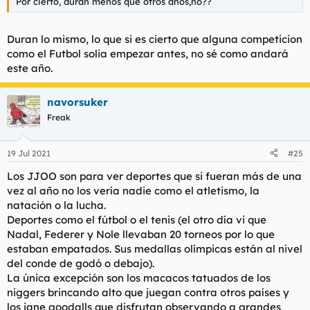
Por cierto, duran menos que otros años,no??
Duran lo mismo, lo que si es cierto que alguna competicion
como el Futbol solia empezar antes, no sé como andará
este año.
navorsuker
Freak
19 Jul 2021
#25
Los JJOO son para ver deportes que si fueran más de una
vez al año no los vería nadie como el atletismo, la
natación o la lucha.
Deportes como el fútbol o el tenis (el otro día vi que
Nadal, Federer y Nole llevaban 20 torneos por lo que
estaban empatados. Sus medallas olímpicas están al nivel
del conde de godó o debajo).
La única excepción son los macacos tatuados de los
niggers brincando alto que juegan contra otros países y
los jane goodalls que disfrutan observando a grandes