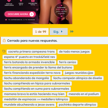
Último
1 de 99
Sig.
Cerrado para nuevas respuestas.
E
cocreta primera campeona trans
de todo menos juegos
t
espena 4° puesto en track&field nes
i
ferris botando la armada invencible
ferris cenizo
q
ferris encargado de prender la llama del butano
u
ferris financiando expedición terra nova
e
juegos reunidos>jjoo
t
liachu abanderado de mongolia
liachu campeón olímpico de dixelia
a
liachu compitiendo en hípica para subnormales
s
liachu compitiendo en sumo para subnormales
mamona bravo lo estás haciendo muy bien
meando en el podium
medallón de espinacas >> medallero lolímpico
mundele abucheando a jesse owens
pachinko deporte olímpico