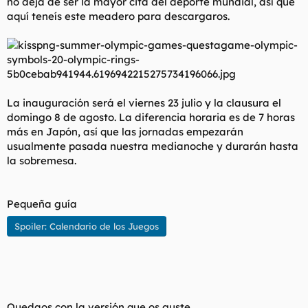
no deja de ser la mayor cita del deporte mundial, así que
t
o
aquí teneís este meadero para descargaros.
e
m
a
La inauguración será el viernes 23 julio y la clausura el
domingo 8 de agosto. La diferencia horaria es de 7 horas
más en Japón, así que las jornadas empezarán
usualmente pasada nuestra medianoche y durarán hasta
la sobremesa.
Pequeña guía
Spoiler:
Calendario de los Juegos
Quedaos con la versión que os guste