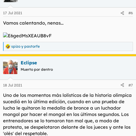
i
Joan Llaneras (Ciclismo en pista): 4 (2 oros)
o
Mireia Belmonte (Natación): 4 (1 oro)
n
17 Jul 2021
#6
e
Andrea Fuentes (Natación sincronizada): 4 (0 oros)
s
Arantxa Sánchez Vicario (Tenis): 4 (0 oros)
Vamos calentando, nenas...
:
spizo
y
pastorfe
R
e
a
Eclipse
c
c
Muerto por dentro
i
o
n
18 Jul 2021
#7
e
s
Uno de los momentos más lolísticos de la historia olímpica
:
sucedió en la última edición, cuando en una prueba de
lucha le quitaron la medalla de bronce a un luchador
mongol por hacer el mongol en los últimos segundos. Los
entrenadores se lo tomaron tan mal que, a modo de
protesta, se despelotaron delante de los jueces y ante los
'olés' del respetable.