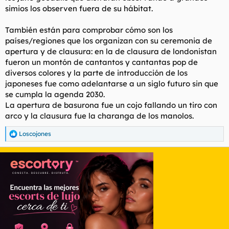
simios los observen fuera de su hábitat.
También están para comprobar cómo son los
países/regiones que los organizan con su ceremonia de
apertura y de clausura: en la de clausura de londonistan
fueron un montón de cantantos y cantantas pop de
diversos colores y la parte de introducción de los
japoneses fue como adelantarse a un siglo futuro sin que
se cumpla la agenda 2030.
La apertura de basurona fue un cojo fallando un tiro con
arco y la clausura fue la charanga de los manolos.
Loscojones
R
e
a
c
c
i
o
n
e
s
: