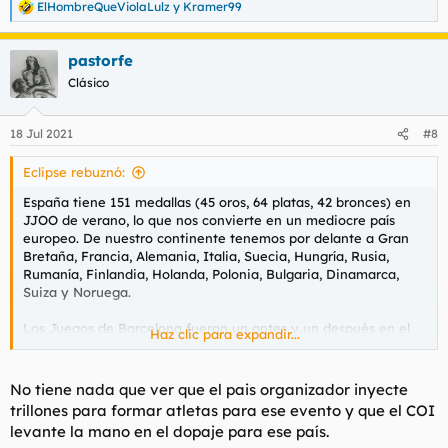
ElHombreQueViolaLulz
y
Kramer99
R
e
a
pastorfe
c
c
Clásico
i
o
n
18 Jul 2021
#8
e
s
Eclipse rebuznó:
:
España tiene 151 medallas (45 oros, 64 platas, 42 bronces) en
JJOO de verano, lo que nos convierte en un mediocre país
europeo. De nuestro continente tenemos por delante a Gran
Bretaña, Francia, Alemania, Italia, Suecia, Hungría, Rusia,
Rumanía, Finlandia, Holanda, Polonia, Bulgaria, Dinamarca,
Suiza y Noruega.
Los Juegos de Barcelona fueron un antes y un después en el
Haz clic para expandir...
deporte olímpico español. Antes de esa edición, se
promediaban 3 o 4 medallas por cita. Desde entonces, se
logran entre 15 y 20. Barcelona'92 significó un récord de
No tiene nada que ver que el pais organizador inyecte
medallas españolas: 22. Fue la única vez que España entró en
trillones para formar atletas para ese evento y que el COI
el top-10 del medallero de una edición (sextos).
levante la mano en el dopaje para ese país.