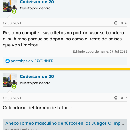
Codeisan de 20
Muerto por dentro
19 Jul 2021
#16
Rusia no compite , sus atletas no podrán usar su bandera
ni su himno porque se dopan, no como el resto de países
que van limpitos
Editado cobardemente:
19 Jul 2021
pantahpelo
y
PAYONNER
R
e
a
Codeisan de 20
c
c
Muerto por dentro
i
o
n
19 Jul 2021
#17
e
s
Calendario del torneo de fútbol :
:
Anexo:Torneo masculino de fútbol en los Juegos Olímpicos de Tokio 2020 - Wikipedia, la enciclopedia libre
es.m.wikipedia.org