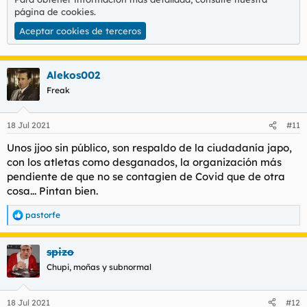
página de cookies
.
Aceptar cookies de terceros
Alekos002
Freak
18 Jul 2021
#11
Unos jjoo sin público, son respaldo de la ciudadanía japo,
con los atletas como desganados, la organización más
pendiente de que no se contagien de Covid que de otra
cosa... Pintan bien.
pastorfe
R
e
a
spizo
c
c
Chupi, moñas y subnormal
i
o
n
18 Jul 2021
#12