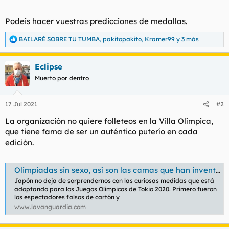
Podeis hacer vuestras predicciones de medallas.
BAILARÉ SOBRE TU TUMBA
,
pakitopakito
,
Kramer99
y 3 más
R
e
a
Eclipse
c
c
Muerto por dentro
i
o
n
17 Jul 2021
#2
e
s
La organización no quiere folleteos en la Villa Olímpica,
:
que tiene fama de ser un auténtico puterío en cada
edición.
Olimpiadas sin sexo, así son las camas que han inventado para evitar las relaciones
Japón no deja de sorprendernos con las curiosas medidas que está
adoptando para los Juegos Olímpicos de Tokio 2020. Primero fueron
los espectadores falsos de cartón y
www.lavanguardia.com