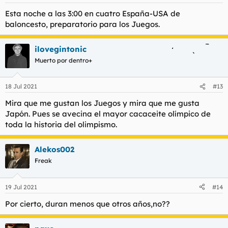
e
s
Esta noche a las 3:00 en cuatro España-USA de
:
baloncesto, preparatorio para los Juegos.
ilovegintonic
Muerto por dentro+
18 Jul 2021
#13
Mira que me gustan los Juegos y mira que me gusta
Japón. Pues se avecina el mayor cacaceite olímpico de
toda la historia del olimpismo.
Alekos002
Freak
19 Jul 2021
#14
Por cierto, duran menos que otros años,no??