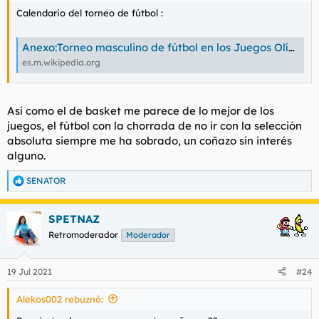
Calendario del torneo de fútbol :
Anexo:Torneo masculino de fútbol en los Juegos Olímpicos de Tokio 2020 - Wikipedia, la enciclopedia libre
es.m.wikipedia.org
Así como el de basket me parece de lo mejor de los
juegos, el fútbol con la chorrada de no ir con la selección
absoluta siempre me ha sobrado, un coñazo sin interés
alguno.
SENATOR
R
e
a
SPETNAZ
c
c
Retromoderador
Moderador
i
o
n
19 Jul 2021
#24
e
s
Alekos002 rebuznó:
: