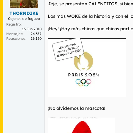
r
n
Jeje, se presentan CALENTITOS, si bien
d
i
THORNDIKE
e
c
Los más WOKE de la historia y con el 
l
i
Cojones de fogueo
t
o
Registro
¡Hey! ¡Hay más chicas que chicos par
e
13 Jun 2010
Mensajes
24.357
m
Reacciones
26.120
a
¡No olvidemos la mascota!