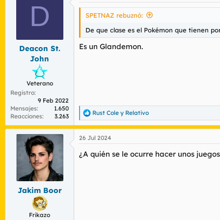
D
SPETNAZ rebuznó:
De que clase es el Pokémon que tienen po
Es un Glandemon.
Deacon St.
John
Veterano
Registro
9 Feb 2022
Mensajes
1.650
Rust Cole
y
Relativo
R
Reacciones
3.263
e
a
26 Jul 2024
c
c
¿A quién se le ocurre hacer unos juegos
i
o
n
e
s
Jakim Boor
:
Frikazo