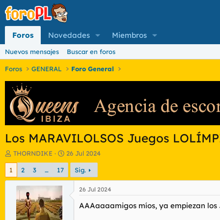
Foros
Novedades
Miembros
Nuevos mensajes
Buscar en foros
Foros
GENERAL
Foro General
Los MARAVILOLSOS Juegos LOLÍMP
I
F
THORNDIKE
26 Jul 2024
n
e
1
2
3
…
17
Sig.
i
c
c
h
i
a
26 Jul 2024
a
d
AAAaaaamigos míos, ya empiezan los J
d
e
o
i