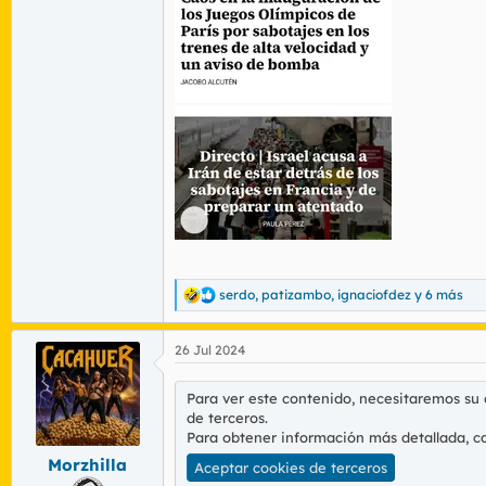
serdo
,
patizambo
,
ignaciofdez
y 6 más
R
e
a
26 Jul 2024
c
c
i
Para ver este contenido, necesitaremos su
o
de terceros.
n
Para obtener información más detallada, c
e
s
Morzhilla
Aceptar cookies de terceros
: