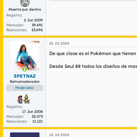
Muerto por dentro
Registro
2 Jun 2009
Mensajes
39.691
Reacciones
23.696
26 Jul 2024
De que clase es el Pokémon que tienen
Desde Seul 88 todos los diseños de ma
SPETNAZ
Retromoderador
Moderador
Registro
17 Jun 2008
Mensajes
32.073
Reacciones
11.121
26 Jul 2024