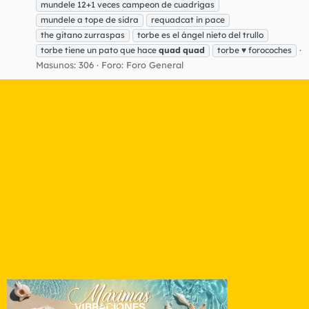
mundele 12+1 veces campeon de cuadrigas
mundele a tope de sidra
requadcat in pace
the gitano zurraspas
torbe es el ángel nieto del trullo
torbe tiene un pato que hace
quad
quad
torbe ♥ forocoches
Masunos: 306
Foro:
Foro General