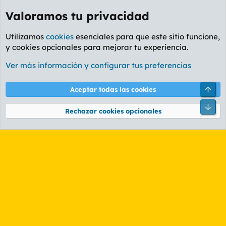
Valoramos tu privacidad
Utilizamos
cookies
esenciales para que este sitio funcione,
y cookies opcionales para mejorar tu experiencia.
Etiquetas
Ver más información y configurar tus preferencias
Cookies
PL OLDSTYLE AMARILLO
Cambiar fuente
Español (ES)
Arri
Aceptar todas las cookies
Contáctanos
Términos y reglas
Política de privacidad
Ayuda
R
Pie
S
Rechazar cookies opcionales
S
®
Community platform by XenForo
© 2010-2026 XenForo Ltd.