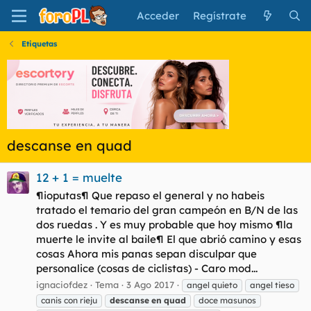
Acceder
Regístrate
Etiquetas
descanse en quad
12 + 1 = muelte
¶ioputas¶ Que repaso el general y no habeis
tratado el temario del gran campeón en B/N de las
dos ruedas . Y es muy probable que hoy mismo ¶la
muerte le invite al baile¶ El que abrió camino y esas
cosas Ahora mis panas sepan disculpar que
personalice (cosas de ciclistas) - Caro mod...
ignaciofdez
Tema
3 Ago 2017
angel quieto
angel tieso
canis con rieju
descanse
en
quad
doce masunos