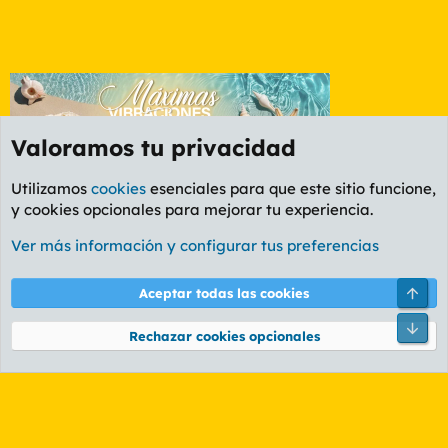
Valoramos tu privacidad
Utilizamos
cookies
esenciales para que este sitio funcione,
y cookies opcionales para mejorar tu experiencia.
Etiquetas
Ver más información y configurar tus preferencias
Cookies
PL OLDSTYLE AMARILLO
Cambiar fuente
Español (ES)
Arri
Aceptar todas las cookies
Contáctanos
Términos y reglas
Política de privacidad
Ayuda
R
Pie
S
Rechazar cookies opcionales
S
®
Community platform by XenForo
© 2010-2026 XenForo Ltd.