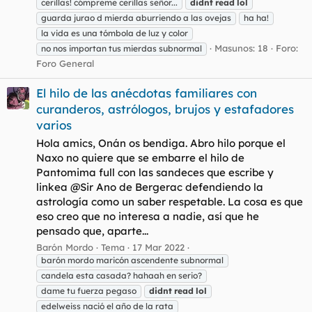
cerillas! cómpreme cerillas señor...
didnt
read
lol
guarda jurao d mierda aburriendo a las ovejas
ha ha!
la vida es una tómbola de luz y color
Masunos: 18
Foro:
no nos importan tus mierdas subnormal
Foro General
El hilo de las anécdotas familiares con
curanderos, astrólogos, brujos y estafadores
varios
Hola amics, Onán os bendiga. Abro hilo porque el
Naxo no quiere que se embarre el hilo de
Pantomima full con las sandeces que escribe y
linkea @Sir Ano de Bergerac defendiendo la
astrología como un saber respetable. La cosa es que
eso creo que no interesa a nadie, así que he
pensado que, aparte...
Barón Mordo
Tema
17 Mar 2022
barón mordo maricón ascendente subnormal
candela esta casada? hahaah en serio?
dame tu fuerza pegaso
didnt
read
lol
edelweiss nació el año de la rata