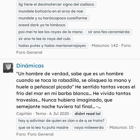
ilg tiene el decimotercer signo del zodiaco
mundele boticario en el arca de noe
mundele y su horóscopoco cuneiforme
oread dark yo te himboco
pai-mei te lee las rayas de la mano
sir ano feo caramierda
sir ano te lee la raya del culo
Masunos: 142
Foro:
todas putes y todos marianorrajoyes
Foro General
Dinámicas
"Un hombre de verdad, sabe que es un hombre
cuando se toca la rabadilla, se olisquea la mano y
huele a peñascal picado" He sentido tantas veces el
frío del mar en mi barba blanca... He vivido tantas
travesías... Nunca hubiera imaginado, que
semejante noche tuviera tal final... -...
Capitán
Tema
6 Jul 2020
didnt
read
lol
hay q adivinar de quien es clon o de q se trata?
Masunos: 10
que se lo lea tu puta madre
vaya miiieeerda
Foro:
Foro General