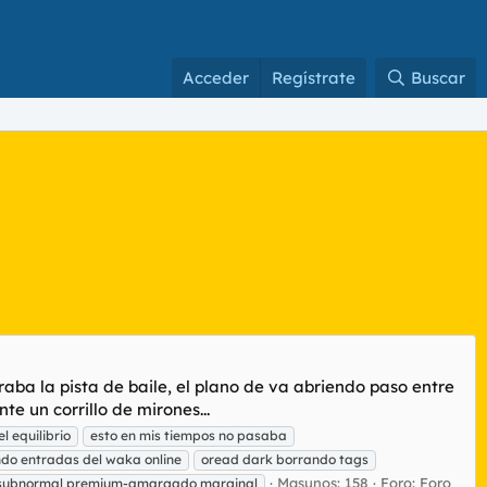
Acceder
Regístrate
Buscar
ba la pista de baile, el plano de va abriendo paso entre
un corrillo de mirones...
l equilibrio
esto en mis tiempos no pasaba
do entradas del waka online
oread dark borrando tags
Masunos: 158
Foro:
Foro
subnormal premium-amargado marginal