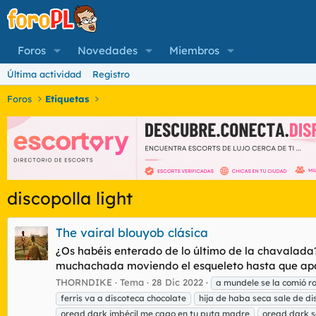
Foros
Novedades
Miembros
Última actividad
Registro
Foros
Etiquetas
discopolla light
The vairal blouyob clásica
¿Os habéis enterado de lo último de la chavalada?
muchachada moviendo el esqueleto hasta que apar
THORNDIKE
Tema
28 Dic 2022
a mundele se la comió ro
ferris va a discoteca chocolate
hija de haba seca sale de di
oread dark imbécil me cago en tu puta madre
oread dark 