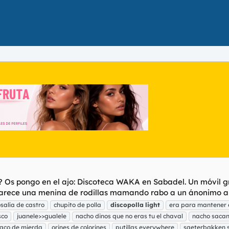
 Os pongo en el ajo: Discoteca WAKA en Sabadel. Un móvil gra
ece una menina de rodillas mamando rabo a un ánonimo ante 
salía de castro
chupito de polla
discopolla
light
era para mantener e
sco
juanele>>gualele
nacho dinos que no eras tu el chaval
nacho sacan
saco de mierda
orines de colorines
putillas everywhere
saeterbakken 