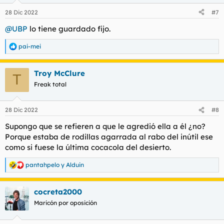
28 Dic 2022
#7
@UBP
lo tiene guardado fijo.
pai-mei
R
e
a
Troy McClure
c
T
c
Freak total
i
o
n
28 Dic 2022
#8
e
s
Supongo que se refieren a que le agredió ella a él ¿no?
:
Porque estaba de rodillas agarrada al rabo del inútil ese
como si fuese la última cocacola del desierto.
pantahpelo
y
Alduin
R
e
a
cocreta2000
c
c
Maricón por oposición
i
o