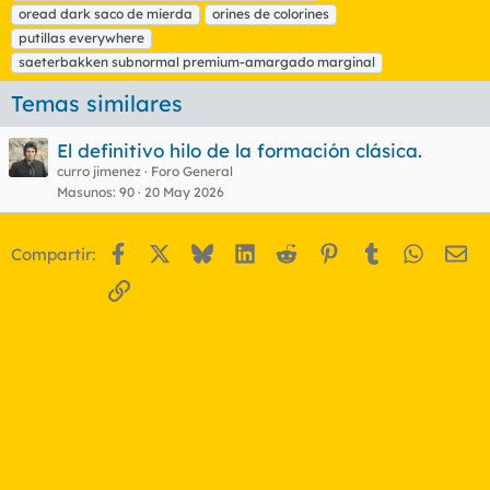
s
oread dark saco de mierda
orines de colorines
putillas everywhere
saeterbakken subnormal premium-amargado marginal
Temas similares
El definitivo hilo de la formación clásica.
curro jimenez
Foro General
Masunos
90
20 May 2026
Facebook
X
Bluesky
LinkedIn
Reddit
Pinterest
Tumblr
WhatsA
Em
Compartir:
Enlace