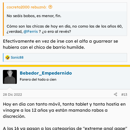
s
cocreta2000 rebuznó:
:
No seáis bobos, es menor, fin.
Cómo son las chicas de hoy en día, no como las de los años 60,
¿verdad,
@Ferris
? ¿o era al revés?
Efectivamente en vez de irse con el alfa a guarrear se
hubiera con el chico de barrio humilde.
Sonic88
R
e
a
Bebedor_Empedernido
c
c
Forero del todo a cien
i
o
n
28 Dic 2022
#13
e
s
Hoy en día con tanto móvil, tanta tablet y tanta hostia en
:
vinagre a los 12 años ya están mamando rabos a
discreción.
A los 16 ya pasan a las categorías de "extreme anal gape"