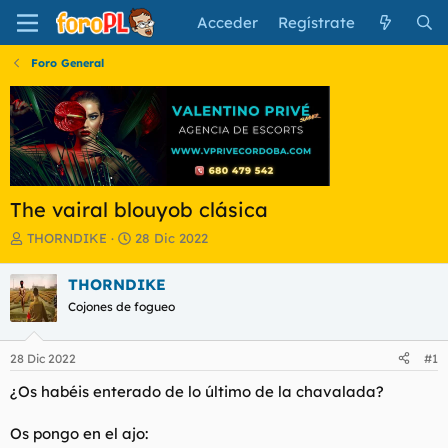
Acceder
Regístrate
Foro General
The vairal blouyob clásica
I
F
THORNDIKE
28 Dic 2022
n
e
i
c
THORNDIKE
c
h
Cojones de fogueo
i
a
a
d
d
e
28 Dic 2022
#1
o
i
r
n
¿Os habéis enterado de lo último de la chavalada?
d
i
e
c
Os pongo en el ajo:
l
i