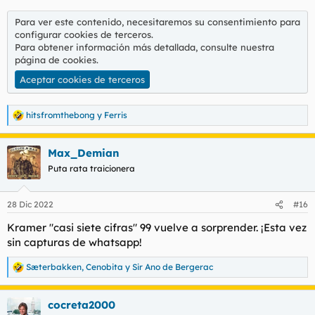
Para ver este contenido, necesitaremos su consentimiento para
configurar cookies de terceros.
Para obtener información más detallada, consulte nuestra
página de cookies
.
Aceptar cookies de terceros
hitsfromthebong
y
Ferris
R
e
a
Max_Demian
c
c
Puta rata traicionera
i
o
n
28 Dic 2022
#16
e
s
Kramer "casi siete cifras" 99 vuelve a sorprender. ¡Esta vez
:
sin capturas de whatsapp!
Sæterbakken
,
Cenobita
y
Sir Ano de Bergerac
R
e
a
cocreta2000
c