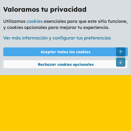
Valoramos tu privacidad
Utilizamos
cookies
esenciales para que este sitio funcione,
y cookies opcionales para mejorar tu experiencia.
Etiquetas
Ver más información y configurar tus preferencias
Cookies
PL OLDSTYLE AMARILLO
Cambiar fuente
Español (ES)
Arri
Aceptar todas las cookies
Contáctanos
Términos y reglas
Política de privacidad
Ayuda
R
Pie
S
Rechazar cookies opcionales
S
®
Community platform by XenForo
© 2010-2026 XenForo Ltd.