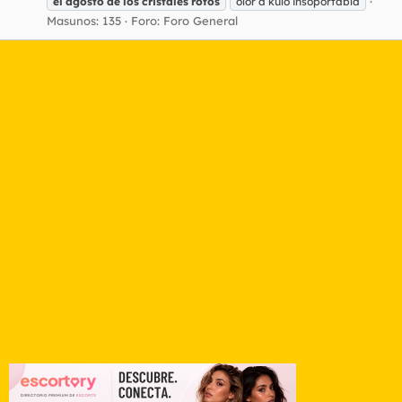
el
agosto
de
los
cristales
rotos
olor a kulo insoportabla
Masunos: 135
Foro:
Foro General