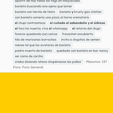
apartir de hoy todos los tags en mayusculas
boniato buscando ano ajeno que lamer
boniato con hernia de hiato
boniato
y
krusty gas-station
con boniato comeria una pizza al horno crematorio
el
chupi contraataca
el
cuñado
el
sabandeño
y
el
sidroso
el
foro ha muerto; viva
el
whatsapp
el
retorno del chupi
foreros quedando (se) calvos
fracachat encubierto
hilo de mariconas borrachas
invito a chupitos de semen
menos lol que los avatares de boniato
padre muerto de boniato
quedada con boniato en bar nancy
ser como de corcho
Masunos: 157
srlobo diciendo 'ahora chupémonos las pollas'
Foro:
Foro General