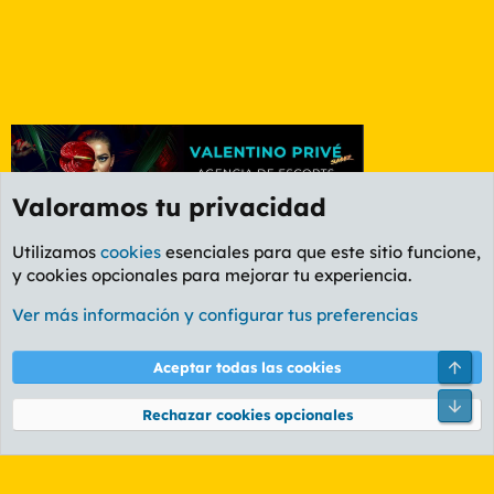
Valoramos tu privacidad
Utilizamos
cookies
esenciales para que este sitio funcione,
y cookies opcionales para mejorar tu experiencia.
Etiquetas
Ver más información y configurar tus preferencias
Cookies
PL OLDSTYLE AMARILLO
Cambiar fuente
Español (ES)
Arri
Aceptar todas las cookies
Contáctanos
Términos y reglas
Política de privacidad
Ayuda
R
Pie
S
Rechazar cookies opcionales
S
®
Community platform by XenForo
© 2010-2026 XenForo Ltd.