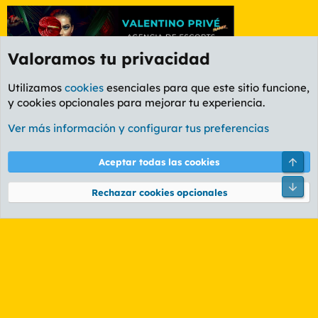
Valoramos tu privacidad
Utilizamos
cookies
esenciales para que este sitio funcione,
y cookies opcionales para mejorar tu experiencia.
Etiquetas
Ver más información y configurar tus preferencias
Cookies
PL OLDSTYLE AMARILLO
Cambiar fuente
Español (ES)
Arri
Aceptar todas las cookies
Contáctanos
Términos y reglas
Política de privacidad
Ayuda
R
Pie
S
Rechazar cookies opcionales
S
®
Community platform by XenForo
© 2010-2026 XenForo Ltd.