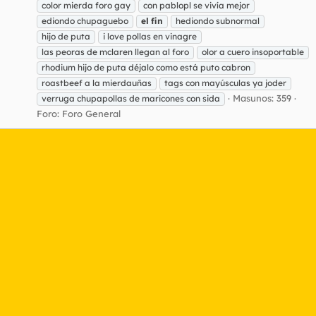
color mierda foro gay
con pablopl se vivía mejor
ediondo chupaguebo
el
fin
hediondo subnormal
hijo de puta
i love pollas en vinagre
las peoras de mclaren llegan al foro
olor a cuero insoportable
rhodium hijo de puta déjalo como está puto cabron
roastbeef a la mierdauñas
tags con mayúsculas ya joder
Masunos: 359
verruga chupapollas de maricones con sida
Foro:
Foro General