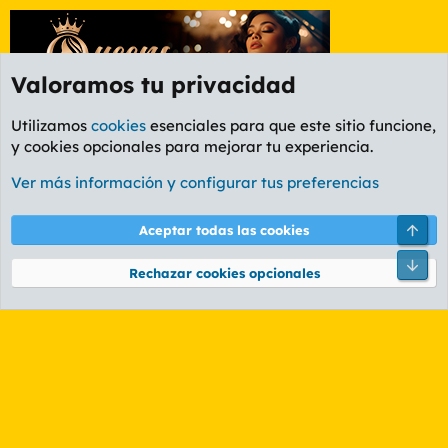
Valoramos tu privacidad
Utilizamos
cookies
esenciales para que este sitio funcione,
y cookies opcionales para mejorar tu experiencia.
Etiquetas
Ver más información y configurar tus preferencias
Cookies
PL OLDSTYLE AMARILLO
Cambiar fuente
Español (ES)
Arri
Aceptar todas las cookies
Contáctanos
Términos y reglas
Política de privacidad
Ayuda
R
Pie
S
Rechazar cookies opcionales
S
®
Community platform by XenForo
© 2010-2026 XenForo Ltd.