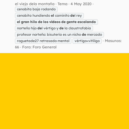
el viejo dela montaña
Tema
4 May 2020
cenobita baja rodando
cenobita hundiendo
el
caminito
de
l rey
el
gran
hilo
de
los
vídeos
de
gente
escalando
norteño hijo
de
l vértigo y
de
la claustrofobia
profesor norteño: bisutería es un nicho
de
mercado
Masunos:
roguetade27 retrasado mental
vértigo<vitíligo
66
Foro:
Foro General