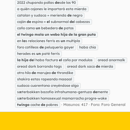
2022 chupando pollas
de
sde los 90
a quién cojones le importará esta mierda
catalan y sudaca = merienda
de
negro
cojón
de
espino =
el
subnormal
de
l cabezas
coño como
un
bebedero
de
patos
el
twingo
mola
un
webo
hija
de
la
gran
puta
en
la
s relaciones ferris es
un
multipla
foro cotilleos
de
peluquería gayer
haba chia
herodes es
un
paté ferrís
la
hija
de
l haba factura
el
coño por modulos
oread anormalk
oread dark borrando tags
oread dark saco
de
mierda
otro hilo
de
marujeo
de
throndike
shakira estas rapeando maaaal
sudaca cuarentona creyéndose algo
sæterbakken bazofia infrahumana-gentuza
de
mente
sæterbakken homosexual mamarracho progre-woke
Masunos: 417
Foro:
Foro General
twingo
coche
de
pobres