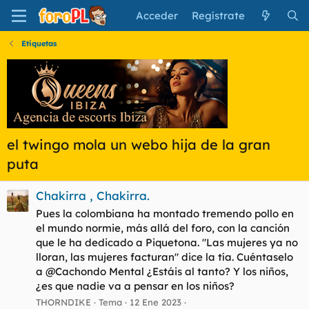
Acceder
Regístrate
Etiquetas
el twingo mola un webo hija de la gran
puta
Chakirra , Chakirra.
Pues la colombiana ha montado tremendo pollo en
el mundo normie, más allá del foro, con la canción
que le ha dedicado a Piquetona. "Las mujeres ya no
lloran, las mujeres facturan" dice la tía. Cuéntaselo
a @Cachondo Mental ¿Estáis al tanto? Y los niños,
¿es que nadie va a pensar en los niños?
THORNDIKE
Tema
12 Ene 2023