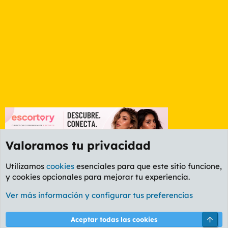
Valoramos tu privacidad
Utilizamos
cookies
esenciales para que este sitio funcione,
y cookies opcionales para mejorar tu experiencia.
Etiquetas
Ver más información y configurar tus preferencias
Cookies
PL OLDSTYLE AMARILLO
Cambiar fuente
Español (ES)
Arri
Aceptar todas las cookies
Contáctanos
Términos y reglas
Política de privacidad
Ayuda