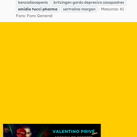
benzodiacepenis
britzingen gordo depresivo casapadres
Masunos: 61
emidio
tucci
pharma
sertralina morgan
Foro:
Foro General