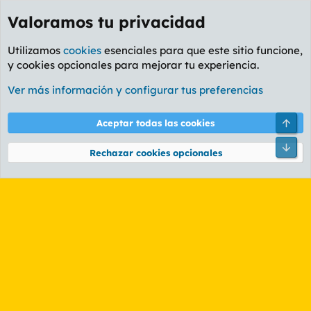
Valoramos tu privacidad
Utilizamos
cookies
esenciales para que este sitio funcione,
y cookies opcionales para mejorar tu experiencia.
Etiquetas
Ver más información y configurar tus preferencias
Cookies
PL OLDSTYLE AMARILLO
Cambiar fuente
Español (ES)
Arri
Aceptar todas las cookies
Contáctanos
Términos y reglas
Política de privacidad
Ayuda
R
Pie
S
Rechazar cookies opcionales
S
®
Community platform by XenForo
© 2010-2026 XenForo Ltd.