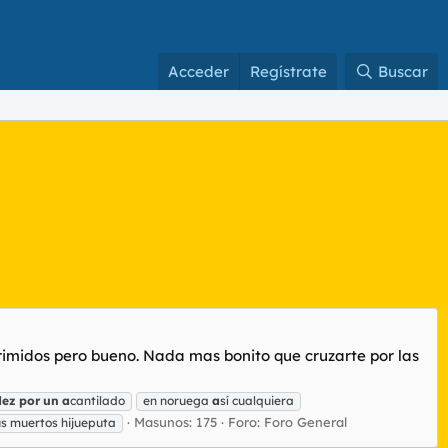
Acceder
Regístrate
Buscar
rimidos pero bueno. Nada mas bonito que cruzarte por las
dez
por
un
a
cantilado
en noruega
a
sí cualquiera
Masunos: 175
Foro:
Foro General
s muertos hijueputa