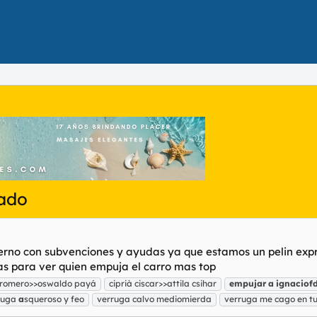
lado
ierno con subvenciones y ayudas ya que estamos un pelin exp
das para ver quien empuja el carro mas top
rromero>>oswaldo payá
ciprià ciscar>>attila csihar
empujar
a
ignaciof
rruga
a
squeroso y feo
verruga calvo mediomierda
verruga me cago en tu