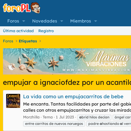
Foros
Novedades
Miembros
Última actividad
Registro
Foros
Etiquetas
empujar a ignaciofdez por un acanti
La vida como un empujacarritos de bebe
Me encanta. Tantas facilidades por parte del gob
calles con otros empujacarritos y cruzar las mira
Morzhilla
Tema
1 Jul 2023
a
brid hilos decían
ángel ca
entre carritos de nuevos noruegos
padre
a
hostiando
a
l ve