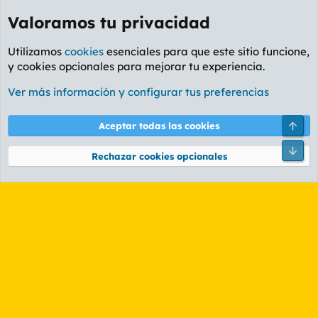
Valoramos tu privacidad
Utilizamos
cookies
esenciales para que este sitio funcione,
y cookies opcionales para mejorar tu experiencia.
Etiquetas
Ver más información y configurar tus preferencias
Cookies
PL OLDSTYLE AMARILLO
Cambiar fuente
Español (ES)
Arri
Aceptar todas las cookies
Contáctanos
Términos y reglas
Política de privacidad
Ayuda
R
Pie
S
Rechazar cookies opcionales
S
®
Community platform by XenForo
© 2010-2026 XenForo Ltd.