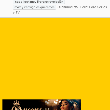
isaac liachimov literato revelación
Masunos: 96
Foro:
Foro Series
máx y verruga os queremos
y TV