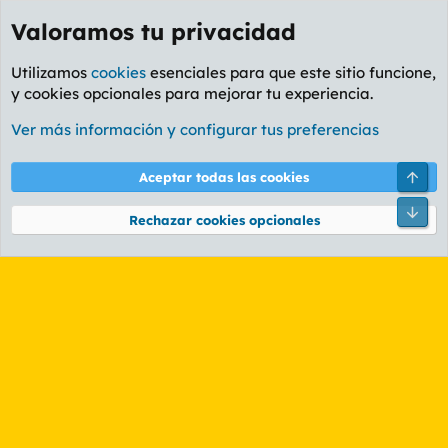
Valoramos tu privacidad
Utilizamos
cookies
esenciales para que este sitio funcione,
y cookies opcionales para mejorar tu experiencia.
Etiquetas
Ver más información y configurar tus preferencias
Cookies
PL OLDSTYLE AMARILLO
Cambiar fuente
Español (ES)
Arri
Aceptar todas las cookies
Contáctanos
Términos y reglas
Política de privacidad
Ayuda
R
Pie
S
Rechazar cookies opcionales
S
®
Community platform by XenForo
© 2010-2026 XenForo Ltd.