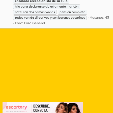
ensalada
recepcionista
de
su
culo
hilo para
de
clararse abiertamente maricón
hotel con dos camas vacías
pensión completa
Masunos: 43
todos van
de
directivos y son botones sacarinos
Foro:
Foro General