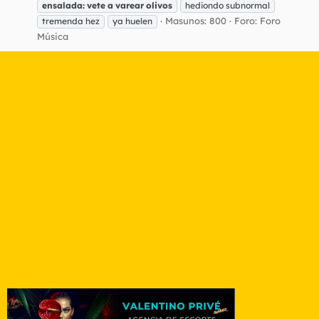
ensalada:
vete
a
varear
olivos
hediondo subnormal
Masunos: 800
Foro:
Foro
tremenda hez
ya huelen
Música