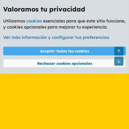
Valoramos tu privacidad
Utilizamos
cookies
esenciales para que este sitio funcione,
y cookies opcionales para mejorar tu experiencia.
Etiquetas
Ver más información y configurar tus preferencias
Cookies
PL OLDSTYLE AMARILLO
Cambiar fuente
Español (ES)
Arri
Aceptar todas las cookies
Contáctanos
Términos y reglas
Política de privacidad
Ayuda
R
Pie
S
Rechazar cookies opcionales
S
®
Community platform by XenForo
© 2010-2026 XenForo Ltd.