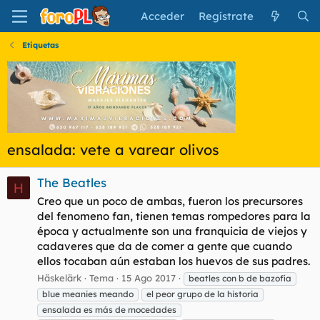
Acceder
Regístrate
Etiquetas
ensalada: vete a varear olivos
The Beatles
H
Creo que un poco de ambas, fueron los precursores
del fenomeno fan, tienen temas rompedores para la
época y actualmente son una franquicia de viejos y
cadaveres que da de comer a gente que cuando
ellos tocaban aún estaban los huevos de sus padres.
Häskelärk
Tema
15 Ago 2017
beatles con b de bazofia
blue meanies meando
el peor grupo de la historia
ensalada es más de mocedades