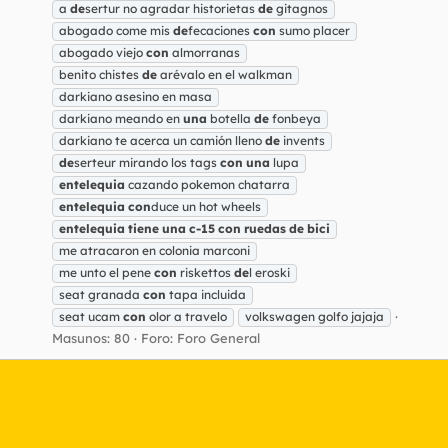
a
de
sertur no agradar historietas
de
gitagnos
abogado come mis
de
fecaciones
con
sumo placer
abogado viejo
con
almorranas
benito chistes
de
arévalo en el walkman
darkiano asesino en masa
darkiano meando en
una
botella
de
fonbeya
darkiano te acerca un camión lleno
de
invents
de
serteur mirando los tags
con
una
lupa
entelequia
cazando pokemon chatarra
entelequia
con
duce un hot wheels
entelequia
tiene
una
c-15
con
ruedas
de
bici
me atracaron en colonia marconi
me unto el pene
con
riskettos
de
l eroski
seat granada
con
tapa incluida
seat ucam
con
olor a travelo
volkswagen golfo jajaja
Masunos: 80
Foro:
Foro General