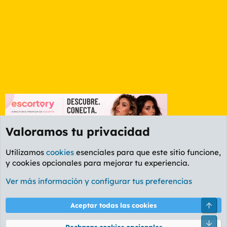
Valoramos tu privacidad
Utilizamos
cookies
esenciales para que este sitio funcione,
y cookies opcionales para mejorar tu experiencia.
Etiquetas
Ver más información y configurar tus preferencias
Cookies
PL OLDSTYLE AMARILLO
Cambiar fuente
Español (ES)
Arri
Aceptar todas las cookies
Contáctanos
Términos y reglas
Política de privacidad
Ayuda
R
Pie
S
Rechazar cookies opcionales