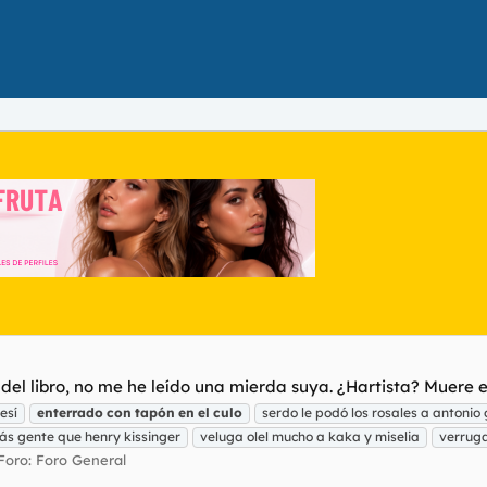
 del libro, no me he leído una mierda suya. ¿Hartista? Muere e
esí
enterrado
con
tapón
en
el
culo
serdo le podó los rosales a antonio
ás gente que henry kissinger
veluga olel mucho a kaka y miselia
verruga
Foro:
Foro General