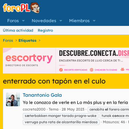
Foros
Novedades
Miembros
Última actividad
Registro
Foros
Etiquetas
enterrado con tapón en el culo
Tanantonio Gala
Yo le conozco de verle en Lo más plus y en la feria
cocreta2000
Tema
28 May 2023
cenobita
el
forero carm
sæterbakken monger tarado progre-woke
tunak
con
oce m
Masunos: 46
verruga puta rata de alcantarilla mierdosa