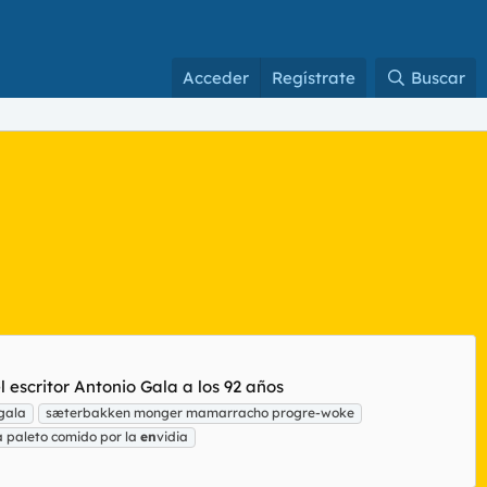
Acceder
Regístrate
Buscar
l escritor Antonio Gala a los 92 años
 gala
sæterbakken monger mamarracho progre-woke
 paleto comido por la
en
vidia