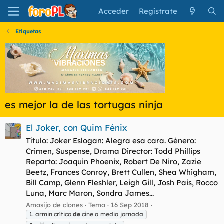
Acceder
Regístrate
Etiquetas
es mejor la de las tortugas ninja
El Joker, con Quim Fénix
Título: Joker Eslogan: Alegra esa cara. Género:
Crimen, Suspense, Drama Director: Todd Phillips
Reparto: Joaquin Phoenix, Robert De Niro, Zazie
Beetz, Frances Conroy, Brett Cullen, Shea Whigham,
Bill Camp, Glenn Fleshler, Leigh Gill, Josh Pais, Rocco
Luna, Marc Maron, Sondra James...
Amasijo de clones
Tema
16 Sep 2018
1. armin crítico
de
cine a media jornada