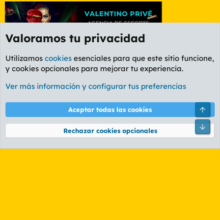
Valoramos tu privacidad
Utilizamos
cookies
esenciales para que este sitio funcione,
y cookies opcionales para mejorar tu experiencia.
Etiquetas
Ver más información y configurar tus preferencias
Cookies
PL OLDSTYLE AMARILLO
Cambiar fuente
Español (ES)
Arri
Aceptar todas las cookies
Contáctanos
Términos y reglas
Política de privacidad
Ayuda
R
Pie
S
Rechazar cookies opcionales
S
®
Community platform by XenForo
© 2010-2026 XenForo Ltd.