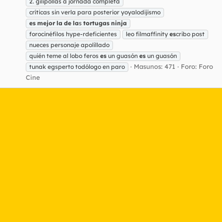
2. gilipollas a jornada completa
críticas sin verla para posterior yoyalodijismo
es
mejor
la
de
la
s
tortugas
ninja
forocinéfilos hype-rdeficientes
leo filmaffinity
es
cribo post
nueces personaje apolillado
quién teme al lobo feros
es
un guasón
es
un guasón
Masunos: 471
Foro:
Foro
tunak egsperto todólogo en paro
Cine