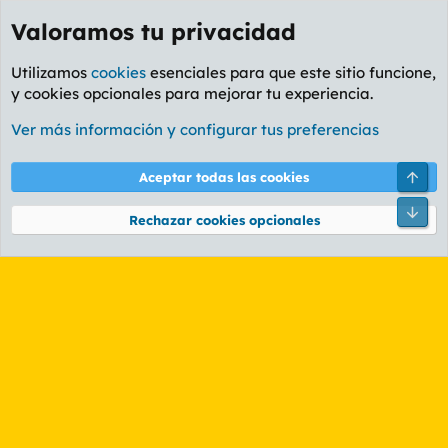
Valoramos tu privacidad
Utilizamos
cookies
esenciales para que este sitio funcione,
y cookies opcionales para mejorar tu experiencia.
Etiquetas
Ver más información y configurar tus preferencias
Cookies
PL OLDSTYLE AMARILLO
Cambiar fuente
Español (ES)
Arri
Aceptar todas las cookies
Contáctanos
Términos y reglas
Política de privacidad
Ayuda
R
Pie
S
Rechazar cookies opcionales
S
®
Community platform by XenForo
© 2010-2026 XenForo Ltd.