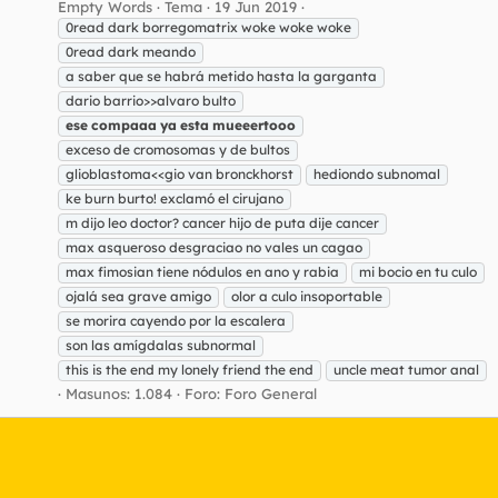
Empty Words
Tema
19 Jun 2019
0read dark borregomatrix woke woke woke
0read dark meando
a saber que se habrá metido hasta la garganta
dario barrio>>alvaro bulto
ese
compaaa
ya
esta
mueeertooo
exceso de cromosomas y de bultos
glioblastoma<<gio van bronckhorst
hediondo subnomal
ke burn burto! exclamó el cirujano
m dijo leo doctor? cancer hijo de puta dije cancer
max asqueroso desgraciao no vales un cagao
max fimosian tiene nódulos en ano y rabia
mi bocio en tu culo
ojalá sea grave amigo
olor a culo insoportable
se morira cayendo por la escalera
son las amígdalas subnormal
this is the end my lonely friend the end
uncle meat tumor anal
Masunos: 1.084
Foro:
Foro General