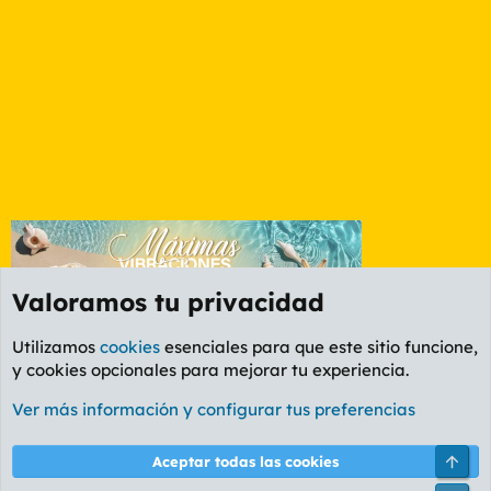
Valoramos tu privacidad
Utilizamos
cookies
esenciales para que este sitio funcione,
y cookies opcionales para mejorar tu experiencia.
Etiquetas
Ver más información y configurar tus preferencias
Cookies
PL OLDSTYLE AMARILLO
Cambiar fuente
Español (ES)
Arri
Aceptar todas las cookies
Contáctanos
Términos y reglas
Política de privacidad
Ayuda
R