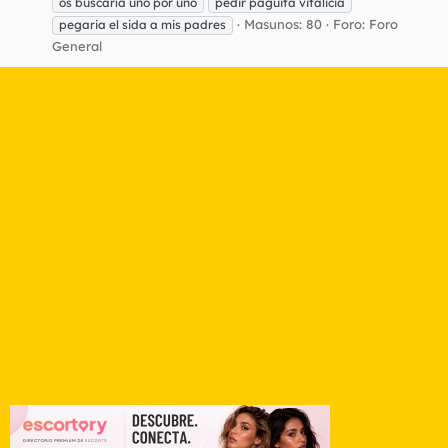
os buscaría uno por uno
pedir paguita vitalicia
Masunos: 80
Foro:
Foro
pegaria el sida a mis padres
General