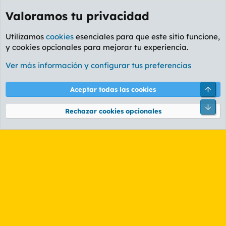
Valoramos tu privacidad
Utilizamos
cookies
esenciales para que este sitio funcione,
y cookies opcionales para mejorar tu experiencia.
Etiquetas
Ver más información y configurar tus preferencias
Cookies
PL OLDSTYLE AMARILLO
Cambiar fuente
Español (ES)
Arri
Aceptar todas las cookies
Contáctanos
Términos y reglas
Política de privacidad
Ayuda
R
Pie
S
Rechazar cookies opcionales
S
®
Community platform by XenForo
© 2010-2026 XenForo Ltd.