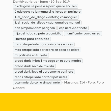
DarthMauricius
Tema
10 Sep 2019
0 edelgays se pone a 4 para que lo enculen
0 edelgays te la mama si le llevas en patinete
1. el_socio_de_diego = antológico monguer
1. el_socio_de_diego = subnormal de manual
don pimpón>>dom perignon
espinete>>patinete
hija del haba su puta a domicilio
humificador con diarrea
libertad para edelweiss
max atropellado por carricoche sin luces
max atropellado por cebra en paso de cebra
mi patinete en tu ojete
oread dark imbécil me cago en tu puta madre
oread dark saco de mierda
oreod dark lleva al doraemon e patinete
tebas atropellado por 270 patinetes
Masunos: 314
Foro:
Foro
ucam mierda con o sin patinete
General