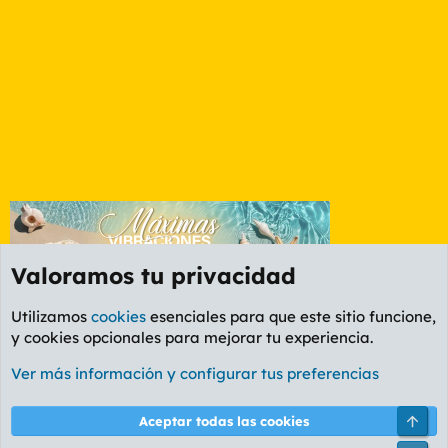
Valoramos tu privacidad
Utilizamos
cookies
esenciales para que este sitio funcione,
y cookies opcionales para mejorar tu experiencia.
Etiquetas
Ver más información y configurar tus preferencias
Cookies
PL OLDSTYLE AMARILLO
Cambiar fuente
Español (ES)
Arri
Aceptar todas las cookies
Contáctanos
Términos y reglas
Política de privacidad
Ayuda
R