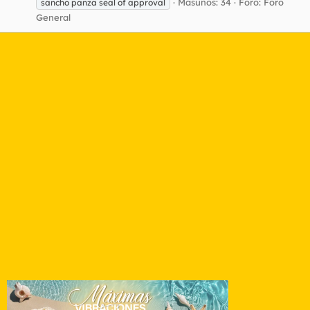
Masunos: 34
Foro:
Foro
sancho panza seal of approval
General