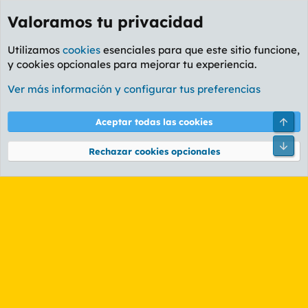
Valoramos tu privacidad
Utilizamos
cookies
esenciales para que este sitio funcione,
y cookies opcionales para mejorar tu experiencia.
Etiquetas
Ver más información y configurar tus preferencias
Cookies
PL OLDSTYLE AMARILLO
Cambiar fuente
Español (ES)
Arri
Aceptar todas las cookies
Contáctanos
Términos y reglas
Política de privacidad
Ayuda
R
Pie
S
Rechazar cookies opcionales
S
®
Community platform by XenForo
© 2010-2026 XenForo Ltd.