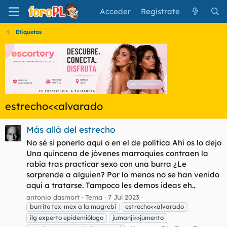
Acceder
Regístrate
Etiquetas
estrecho<<alvarado
Más allá del estrecho
No sé si ponerlo aquí o en el de política Ahí os lo dejo
Una quincena de jóvenes marroquíes contraen la
rabia tras practicar sexo con una burra ¿Le
sorprende a alguien? Por lo menos no se han venido
aquí a tratarse. Tampoco les demos ideas eh..
antonio dasmort
Tema
7 Jul 2023
burrito tex-mex a la magrebí
estrecho<<alvarado
ilg experto epidemiólogo
jumanji>>jumento