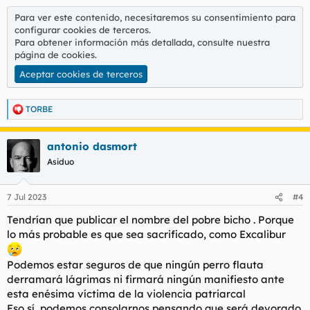
Para ver este contenido, necesitaremos su consentimiento para
configurar cookies de terceros.
Para obtener información más detallada, consulte nuestra
página de cookies
.
Aceptar cookies de terceros
TORBE
R
e
a
antonio dasmort
c
c
Asiduo
i
o
n
7 Jul 2023
#4
e
s
Tendrían que publicar el nombre del pobre bicho . Porque
:
lo más probable es que sea sacrificado, como Excalibur
Podemos estar seguros de que ningún perro flauta
derramará lágrimas ni firmará ningún manifiesto ante
esta enésima víctima de la violencia patriarcal
Eso sí, podemos consolarnos pensando que será devorado