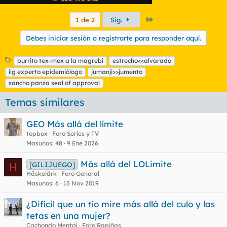
Último
1 de 2
Sig.
Debes iniciar sesión o registrarte para responder aquí.
E
burrito tex-mex a la magrebí
estrecho<<alvarado
t
ilg experto epidemiólogo
jumanji>>jumento
i
sancho panza seal of approval
q
u
Temas similares
e
t
GEO Más allá del límite
a
s
topbox
Foro Series y TV
Masunos
48
9 Ene 2026
Más allá del LOLimite
[GILIJUEGO]
H
Häskelärk
Foro General
Masunos
6
15 Nov 2019
¿Difícil que un tío mire más allá del culo y las
tetas en una mujer?
Cachondo Mental
Foro Rapiñas