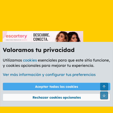
Valoramos tu privacidad
Utilizamos
cookies
esenciales para que este sitio funcione,
y cookies opcionales para mejorar tu experiencia.
Foro General
Ver más información y configurar tus preferencias
Cookies
PL OLDSTYLE AMARILLO
Cambiar fuente
Español (ES)
Arri
Aceptar todas las cookies
Contáctanos
Términos y reglas
Política de privacidad
Ayuda
R
Pie
S
Rechazar cookies opcionales
S
®
Community platform by XenForo
© 2010-2026 XenForo Ltd.