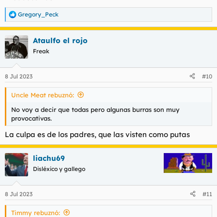
:
Gregory_Peck
R
e
a
Ataulfo el rojo
c
c
Freak
i
o
n
8 Jul 2023
#10
e
s
Uncle Meat rebuznó:
:
No voy a decir que todas pero algunas burras son muy
provocativas.
La culpa es de los padres, que las visten como putas
liachu69
Disléxico y gallego
8 Jul 2023
#11
Timmy rebuznó: