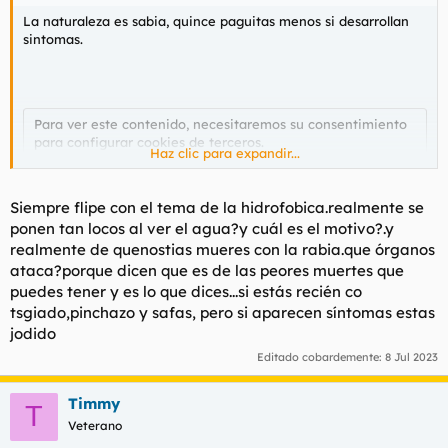
La naturaleza es sabia, quince paguitas menos si desarrollan
sintomas.
Para ver este contenido, necesitaremos su consentimiento
para configurar cookies de terceros.
Haz clic para expandir...
Para obtener información más detallada, consulte nuestra
página de cookies
.
Aceptar cookies de terceros
Siempre flipe con el tema de la hidrofobica.realmente se
ponen tan locos al ver el agua?y cuál es el motivo?.y
realmente de quenostias mueres con la rabia.que órganos
ataca?porque dicen que es de las peores muertes que
Para ver este contenido, necesitaremos su consentimiento
puedes tener y es lo que dices...si estás recién co
para configurar cookies de terceros.
tsgiado,pinchazo y safas, pero si aparecen síntomas estas
Para obtener información más detallada, consulte nuestra
jodido
página de cookies
.
Editado cobardemente:
8 Jul 2023
Aceptar cookies de terceros
Timmy
T
Veterano