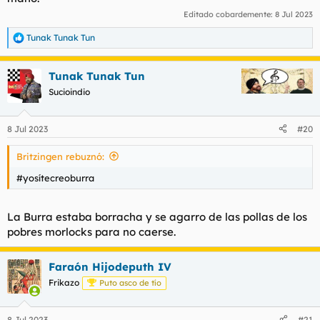
Editado cobardemente:
8 Jul 2023
Tunak Tunak Tun
R
e
a
Tunak Tunak Tun
c
c
Sucioindio
i
o
n
8 Jul 2023
#20
e
s
Britzingen rebuznó:
:
#yosítecreoburra
La Burra estaba borracha y se agarro de las pollas de los
pobres morlocks para no caerse.
Faraón Hijodeputh IV
Frikazo
Puto asco de tío
8 Jul 2023
#21