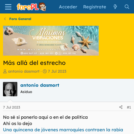
Acceder
Regístrate
Foro General
Más allá del estrecho
I
F
antonio dasmort
7 Jul 2023
n
e
i
c
antonio dasmort
c
h
Asiduo
i
a
a
d
d
e
7 Jul 2023
#1
o
i
r
n
No sé si ponerlo aquí o en el de política
d
i
Ahí os lo dejo
e
c
Una quincena de jóvenes marroquíes contraen la rabia
l
i