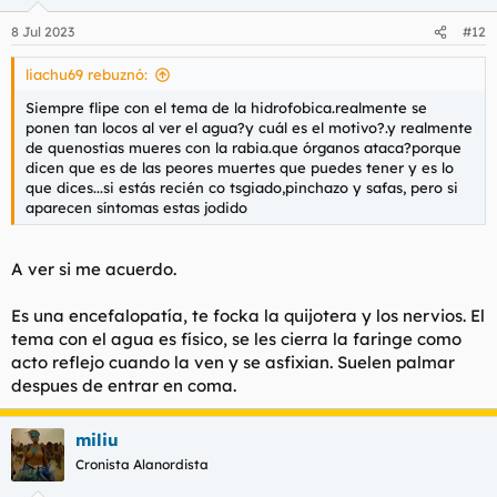
Para ver este contenido, necesitaremos su consentimiento
para configurar cookies de terceros.
8 Jul 2023
#12
Para obtener información más detallada, consulte nuestra
página de cookies
.
liachu69 rebuznó:
Aceptar cookies de terceros
Siempre flipe con el tema de la hidrofobica.realmente se
ponen tan locos al ver el agua?y cuál es el motivo?.y realmente
de quenostias mueres con la rabia.que órganos ataca?porque
dicen que es de las peores muertes que puedes tener y es lo
que dices...si estás recién co tsgiado,pinchazo y safas, pero si
aparecen síntomas estas jodido
A ver si me acuerdo.
Es una encefalopatía, te focka la quijotera y los nervios. El
tema con el agua es físico, se les cierra la faringe como
acto reflejo cuando la ven y se asfixian. Suelen palmar
despues de entrar en coma.
miliu
Cronista Alanordista