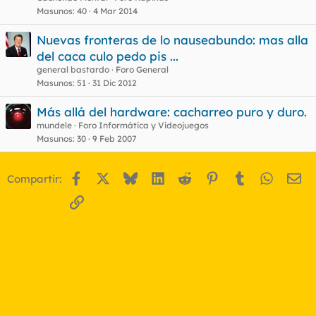
Masunos
40
4 Mar 2014
Nuevas fronteras de lo nauseabundo: mas alla
del caca culo pedo pis ...
general bastardo
Foro General
Masunos
51
31 Dic 2012
Más allá del hardware: cacharreo puro y duro.
mundele
Foro Informática y Videojuegos
Masunos
30
9 Feb 2007
Facebook
X
Bluesky
LinkedIn
Reddit
Pinterest
Tumblr
WhatsA
Em
Compartir:
Enlace