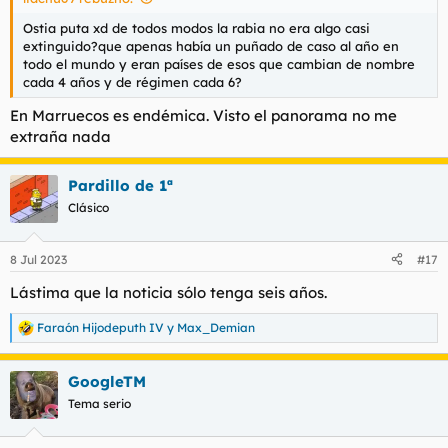
Ostia puta xd de todos modos la rabia no era algo casi
extinguido?que apenas había un puñado de caso al año en
todo el mundo y eran países de esos que cambian de nombre
cada 4 años y de régimen cada 6?
En Marruecos es endémica. Visto el panorama no me
extraña nada
Pardillo de 1ª
Clásico
8 Jul 2023
#17
Lástima que la noticia sólo tenga seis años.
Faraón Hijodeputh IV
y
Max_Demian
R
e
a
GoogleTM
c
c
Tema serio
i
o
n