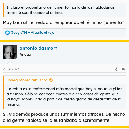
Incluso el propietario del jumento, harto de las habladurías,
terminó sacrificando al animal.
Muy bien ahí el redactor empleando el término "jumento".
GoogleTM
y
Ataulfo el rojo
R
e
a
antonio dasmort
c
c
Asiduo
i
o
n
7 Jul 2023
#6
e
s
ilovegintonic rebuznó:
:
La rabia es la enfermedad más mortal que hay si no te la pillan
a tiempo. Sólo se conocen cuatro o cinco casos de gente que
la haya sobrevivido a partir de cierto grado de desarrollo de la
misma.
Si, y además produce unos sufrimientos atroces. De hecho
a la gente rabiosa se la eutanizaba discretamente