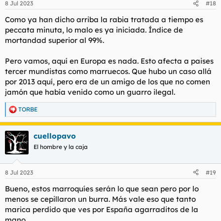
8 Jul 2023
#18
e
s
Como ya han dicho arriba la rabia tratada a tiempo es
:
peccata minuta, lo malo es ya iniciada. Índice de
mortandad superior al 99%.
Pero vamos, aquí en Europa es nada. Esto afecta a paises
tercer mundistas como marruecos. Que hubo un caso allá
por 2013 aquí, pero era de un amigo de los que no comen
jamón que había venido como un guarro ilegal.
TORBE
R
e
a
cuellopavo
c
c
El hombre y la caja
i
o
n
8 Jul 2023
#19
e
s
Bueno, estos marroquíes serán lo que sean pero por lo
:
menos se cepillaron un burra. Más vale eso que tanto
marica perdido que ves por España agarraditos de la
mano.