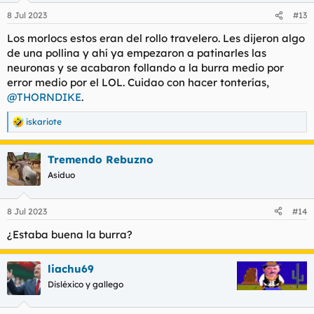
8 Jul 2023
#13
Los morlocs estos eran del rollo travelero. Les dijeron algo
de una pollina y ahí ya empezaron a patinarles las
neuronas y se acabaron follando a la burra medio por
error medio por el LOL. Cuidao con hacer tonterías,
@THORNDIKE
.
iskariote
R
e
a
Tremendo Rebuzno
c
c
Asiduo
i
o
n
8 Jul 2023
#14
e
s
¿Estaba buena la burra?
:
liachu69
Disléxico y gallego