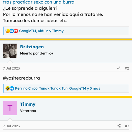
tras practicar sexo con una burra
t
o
e
¿Le sorprende a alguien?
m
Por lo menos no se han venido aquí a tratarse.
a
Tampoco les demos ideas eh..
GoogleTM
,
Alduin
y
Timmy
R
e
a
Britzingen
c
c
Muerto por dentro+
i
o
n
7 Jul 2023
#2
e
s
#yosítecreoburra
:
Perrino Chico
,
Tunak Tunak Tun
,
GoogleTM
y 5 más
R
e
a
Timmy
c
T
c
Veterano
i
o
n
7 Jul 2023
#3
e