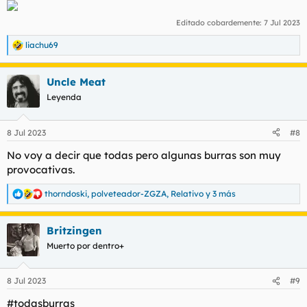
Editado cobardemente:
7 Jul 2023
liachu69
R
e
a
Uncle Meat
c
c
Leyenda
i
o
n
8 Jul 2023
#8
e
s
No voy a decir que todas pero algunas burras son muy
:
provocativas.
thorndoski
,
polveteador-ZGZA
,
Relativo
y 3 más
R
e
a
Britzingen
c
c
Muerto por dentro+
i
o
n
8 Jul 2023
#9
e
s
#todasburras