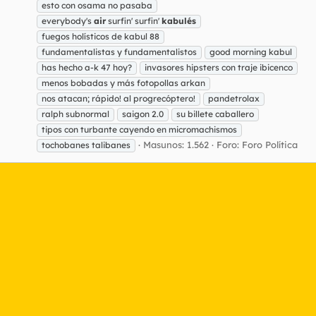
esto con osama no pasaba
everybody's
air
surfin' surfin'
kabulés
fuegos holísticos de kabul 88
fundamentalistas y fundamentalistos
good morning kabul
has hecho a-k 47 hoy?
invasores hipsters con traje ibicenco
menos bobadas y más fotopollas arkan
nos atacan; rápido! al progrecóptero!
pandetrolax
ralph subnormal
saigon 2.0
su billete caballero
tipos con turbante cayendo en micromachismos
Masunos: 1.562
Foro:
Foro Política
tochobanes talibanes