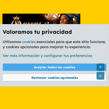
Valoramos tu privacidad
Utilizamos
cookies
esenciales para que este sitio funcione,
y cookies opcionales para mejorar tu experiencia.
Etiquetas
Ver más información y configurar tus preferencias
Cookies
PL OLDSTYLE AMARILLO
Cambiar fuente
Español (ES)
Arri
Aceptar todas las cookies
Contáctanos
Términos y reglas
Política de privacidad
Ayuda
R
Pie
S
Rechazar cookies opcionales
S
®
Community platform by XenForo
© 2010-2026 XenForo Ltd.