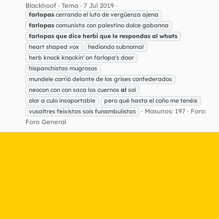
Blackhoof
Tema
7 Jul 2019
farlopas
cerrando el luto de vergüenza ajena
farlopas
comunista con palestino dolce gabanna
farlopas
que
dice
herbi
que
le
respondas
al
whats
heart shaped vox
hediondo subnomal
herb knock knockin' on farlopa's door
hispanchistas mugrosos
mundele corrió delante de los grises confederados
neocon con con saca los cuernos
al
sol
olor a culo insoportable
pero qué hasta el coño me tenéis
Masunos: 197
Foro:
vusaltres feixistas sois funambulistas
Foro General