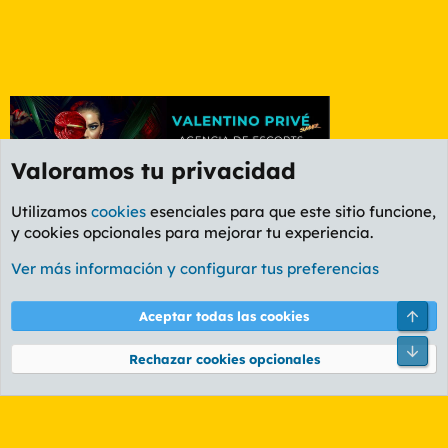
Valoramos tu privacidad
Utilizamos
cookies
esenciales para que este sitio funcione,
y cookies opcionales para mejorar tu experiencia.
Etiquetas
Ver más información y configurar tus preferencias
Cookies
PL OLDSTYLE AMARILLO
Cambiar fuente
Español (ES)
Arri
Aceptar todas las cookies
Contáctanos
Términos y reglas
Política de privacidad
Ayuda
R
Pie
S
Rechazar cookies opcionales
S
®
Community platform by XenForo
© 2010-2026 XenForo Ltd.