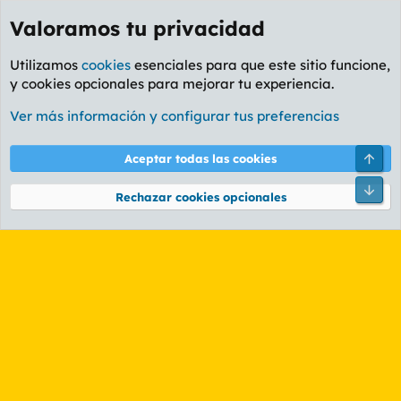
Valoramos tu privacidad
Utilizamos
cookies
esenciales para que este sitio funcione,
y cookies opcionales para mejorar tu experiencia.
Etiquetas
Ver más información y configurar tus preferencias
Cookies
PL OLDSTYLE AMARILLO
Cambiar fuente
Español (ES)
Arri
Aceptar todas las cookies
Contáctanos
Términos y reglas
Política de privacidad
Ayuda
R
Pie
S
Rechazar cookies opcionales
S
®
Community platform by XenForo
© 2010-2026 XenForo Ltd.