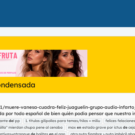
condensada
221/muere-vanesa-cuadra-feliz-juaguelin-grupo-audio-infar
 por todo español de bien quién podía pensar que nuestra inc
otante
de
l pp
1. títulos gilipollas para temas/hilos = miliu
felices felacione
illa" mierdan chupa pene al cenoba
max
en
estado grave por ictus
de
cej
vativas=atranque
de
bolitas
en
el ano
otro puto fiambre > puto imbécil abre