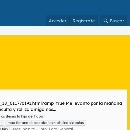
Acceder
Regístrate
Buscar
to_18_011770191.html?amp=true Me levanto por la mañana
ulta y rolliza amiga nos...
s os
de
sea la hija
de
l haba
as
max flotando boca abajo
en
piscina
de
bolas
Masunos: 25
Foro:
Foro General
 hilo