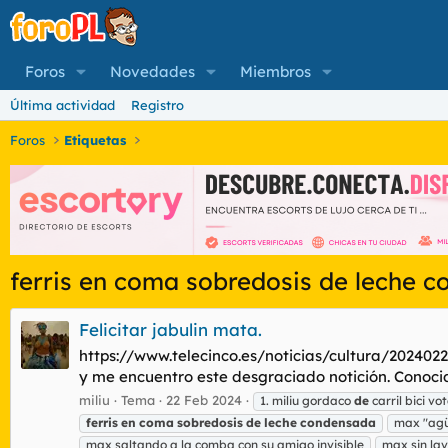
Foros
Novedades
Miembros
Última actividad
Registro
Foros
Etiquetas
ferris en coma sobredosis de leche 
Felicitar jabulin mata.
https://www.telecinco.es/noticias/cultura/20240
y me encuentro este desgraciado notición. Conocida
miliu
Tema
22 Feb 2024
1. miliu gordaco
de
carril bici v
ferris
en
coma
sobredosis
de
leche
condensada
max "agü
max saltando a la comba con su amigo invisible
max sin la