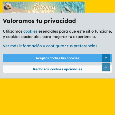
Valoramos tu privacidad
Utilizamos
cookies
esenciales para que este sitio funcione,
y cookies opcionales para mejorar tu experiencia.
Etiquetas
Ver más información y configurar tus preferencias
Cookies
PL OLDSTYLE AMARILLO
Cambiar fuente
Español (ES)
Arri
Aceptar todas las cookies
Contáctanos
Términos y reglas
Política de privacidad
Ayuda
R
Pie
S
Rechazar cookies opcionales
S
®
Community platform by XenForo
© 2010-2026 XenForo Ltd.