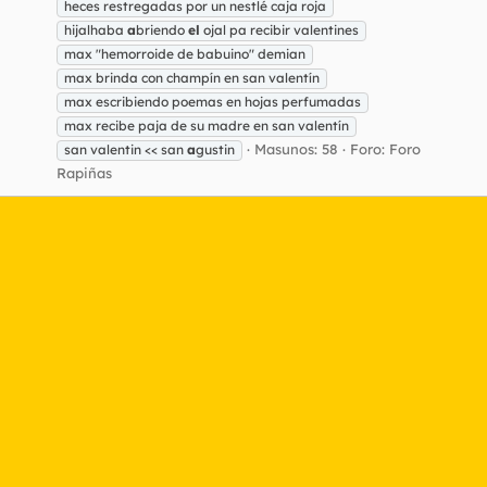
heces restregadas por un nestlé caja roja
hijalhaba
a
briendo
el
ojal pa recibir valentines
max "hemorroide de babuino" demian
max brinda con champín en san valentín
max escribiendo poemas en hojas perfumadas
max recibe paja de su madre en san valentín
Masunos: 58
Foro:
Foro
san valentin << san
a
gustin
Rapiñas