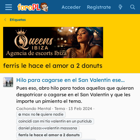
Acceder
Regístrate
Etiquetas
ferris le hace el amor a 2 donuts
Hilo para cagarse en el San Valentín ese...
Pues eso, abro hilo para todos aquellos que quieran
despotricar o cagarse en el San Valentín y que les
importe un pimiento el tema.
Cachondo Mental
Tema
13 Feb 2024
a
max no
le
quiere nadie
coincidí con mi tío valentín en un puticlub
daniel plaza>>valentin massana
ferris
le
hace
el
amor
a
2
donuts