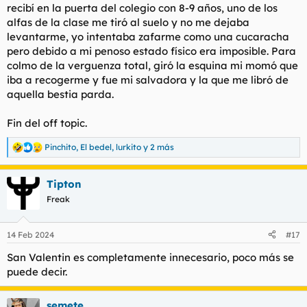
recibí en la puerta del colegio con 8-9 años, uno de los
alfas de la clase me tiró al suelo y no me dejaba
levantarme, yo intentaba zafarme como una cucaracha
pero debido a mi penoso estado físico era imposible. Para
colmo de la verguenza total, giró la esquina mi momó que
iba a recogerme y fue mi salvadora y la que me libró de
aquella bestia parda.
Fin del off topic.
Pinchito
,
El bedel
,
lurkito
y 2 más
R
e
a
Tipton
c
c
Freak
i
o
n
14 Feb 2024
#17
e
s
San Valentin es completamente innecesario, poco más se
:
puede decir.
semete