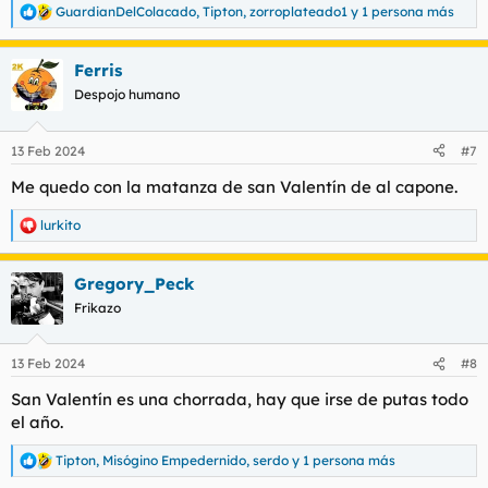
GuardianDelColacado
,
Tipton
,
zorroplateado1
y 1 persona más
R
e
a
Ferris
c
c
Despojo humano
i
o
n
13 Feb 2024
#7
e
s
Me quedo con la matanza de san Valentín de al capone.
:
lurkito
R
e
a
Gregory_Peck
c
c
Frikazo
i
o
n
13 Feb 2024
#8
e
s
San Valentín es una chorrada, hay que irse de putas todo
:
el año.
Tipton
,
Misógino Empedernido
,
serdo
y 1 persona más
R
e