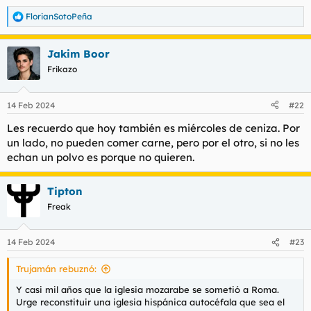
FlorianSotoPeña
R
e
a
Jakim Boor
c
c
Frikazo
i
o
n
14 Feb 2024
#22
e
s
Les recuerdo que hoy también es miércoles de ceniza. Por
:
un lado, no pueden comer carne, pero por el otro, si no les
echan un polvo es porque no quieren.
Tipton
Freak
14 Feb 2024
#23
Trujamán rebuznó:
Y casi mil años que la iglesia mozarabe se sometió a Roma.
Urge reconstituir una iglesia hispánica autocéfala que sea el