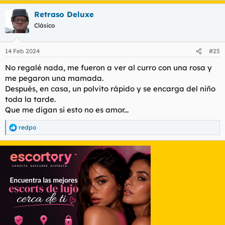
a
Retraso Deluxe
c
c
Clásico
i
o
n
14 Feb 2024
#25
e
s
No regalé nada, me fueron a ver al curro con una rosa y
:
me pegaron una mamada.
Después, en casa, un polvito rápido y se encarga del niño
toda la tarde.
Que me digan si esto no es amor...
redpo
R
e
a
c
c
i
o
n
e
s
: