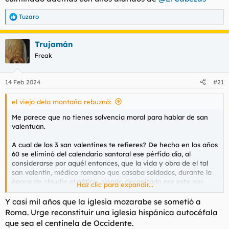
Tuzaro
R
e
a
Trujamán
c
c
Freak
i
o
n
14 Feb 2024
#21
e
s
el viejo dela montaña rebuznó:
:
Me parece que no tienes solvencia moral para hablar de san
valentuan.
A cual de los 3 san valentines te refieres? De hecho en los años
60 se eliminó del calendario santoral ese pérfido día, al
considerarse por aquél entonces, que la vida y obra de el tal
san valentín, médico romano que casaba soldados, durante la
época de claudio el gótico, siendo decapitado por este por
Haz clic para expandir...
bujarrón, es solo leyenda.
Y casi mil años que la iglesia mozarabe se sometió a
Y luego el pájaro este que anida el vaticano en el 2014 decidio
Roma. Urge reconstituir una iglesia hispánica autocéfala
reincorporarlo al calendario. 10 años ya que llevamos con
que sea el centinela de Occidente.
bergoglio papaaaa