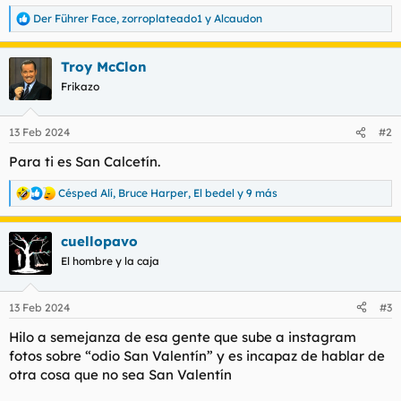
t
o
Der Führer Face
,
zorroplateado1
y
Alcaudon
e
R
m
e
a
a
Troy McClon
c
c
Frikazo
i
o
n
13 Feb 2024
#2
e
s
Para ti es San Calcetín.
:
Césped Alí
,
Bruce Harper
,
El bedel
y 9 más
R
e
a
cuellopavo
c
c
El hombre y la caja
i
o
n
13 Feb 2024
#3
e
s
Hilo a semejanza de esa gente que sube a instagram
:
fotos sobre “odio San Valentín” y es incapaz de hablar de
otra cosa que no sea San Valentín