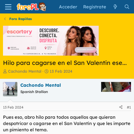
Acceder
Regístrate
Foro Rapiñas
Hilo para cagarse en el San Valentín ese...
I
F
Cachondo Mental
13 Feb 2024
n
e
i
c
Cachondo Mental
c
h
Spanish Stallion
i
a
a
d
d
e
13 Feb 2024
#1
o
i
r
n
Pues eso, abro hilo para todos aquellos que quieran
d
i
despotricar o cagarse en el San Valentín y que les importe
e
c
un pimiento el tema.
l
i