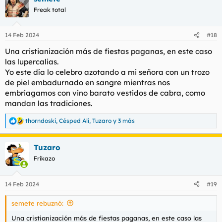
Freak total
14 Feb 2024
#18
Una cristianización más de fiestas paganas, en este caso
las lupercalias.
Yo este día lo celebro azotando a mi señora con un trozo
de piel embadurnado en sangre mientras nos
embriagamos con vino barato vestidos de cabra, como
mandan las tradiciones.
thorndoski
,
Césped Alí
,
Tuzaro
y 3 más
R
e
a
Tuzaro
c
c
Frikazo
i
o
n
14 Feb 2024
#19
e
s
semete rebuznó:
:
Una cristianización más de fiestas paganas, en este caso las