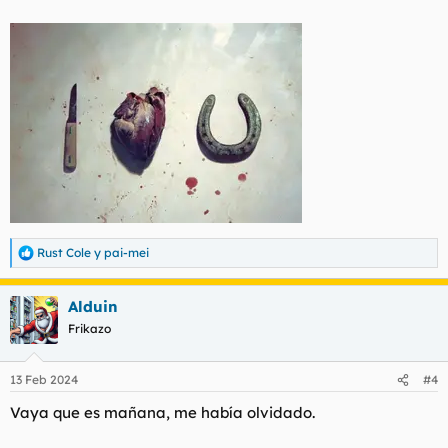
Rust Cole
y
pai-mei
R
e
a
Alduin
c
c
Frikazo
i
o
n
13 Feb 2024
#4
e
s
Vaya que es mañana, me había olvidado.
: