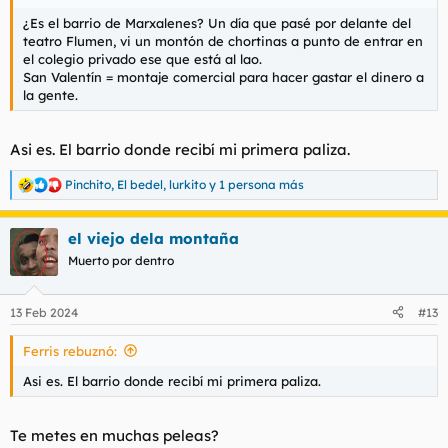
¿Es el barrio de Marxalenes? Un día que pasé por delante del
teatro Flumen, vi un montón de chortinas a punto de entrar en
el colegio privado ese que está al lao.
San Valentín = montaje comercial para hacer gastar el dinero a
la gente.
Asi es. El barrio donde recibí mi primera paliza.
Pinchito
,
El bedel
,
lurkito
y 1 persona más
R
e
a
el viejo dela montaña
c
c
Muerto por dentro
i
o
n
13 Feb 2024
#13
e
s
Ferris rebuznó:
:
Asi es. El barrio donde recibí mi primera paliza.
Te metes en muchas peleas?