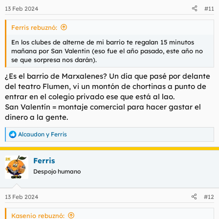
n
13 Feb 2024
#11
e
s
Ferris rebuznó:
:
En los clubes de alterne de mi barrio te regalan 15 minutos
mañana por San Valentin (eso fue el año pasado, este año no
se que sorpresa nos darán).
¿Es el barrio de Marxalenes? Un día que pasé por delante
del teatro Flumen, vi un montón de chortinas a punto de
entrar en el colegio privado ese que está al lao.
San Valentín = montaje comercial para hacer gastar el
dinero a la gente.
Alcaudon
y
Ferris
R
e
a
Ferris
c
c
Despojo humano
i
o
n
13 Feb 2024
#12
e
s
Kasenio rebuznó:
: