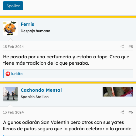
Spoiler
Ferris
Despojo humano
13 Feb 2024
#5
He pasado por una perfumería y estaba a tope. Creo que
tiene más tradicion de lo que pensaba.
lurkito
R
e
a
Cachondo Mental
c
c
Spanish Stallion
i
o
n
13 Feb 2024
#6
e
s
Algunos odiarán San Valentín pero otros con sus yates
:
llenos de putas seguro que lo podrán celebrar a lo grande.