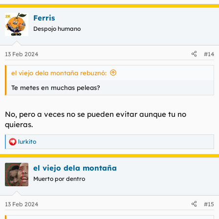
Ferris
Despojo humano
13 Feb 2024
#14
el viejo dela montaña rebuznó:
Te metes en muchas peleas?
No, pero a veces no se pueden evitar aunque tu no
quieras.
lurkito
R
e
a
el viejo dela montaña
c
c
Muerto por dentro
i
o
n
13 Feb 2024
#15
e
s