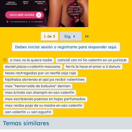
Último
1 de 3
Sig.
Debes iniciar sesión o registrarte para responder aquí.
E
a max no le quiere nadie
coincidí con mi tío valentín en un puticlub
t
daniel plaza>>valentin massana
ferris le hace el amor a 2 donuts
i
heces restregadas por un nestlé caja roja
q
hijalhaba abriendo el ojal pa recibir valentines
u
max "hemorroide de babuino" demian
e
t
max brinda con champín en san valentín
a
max escribiendo poemas en hojas perfumadas
s
max recibe paja de su madre en san valentín
san valentin << san agustin
Temas similares