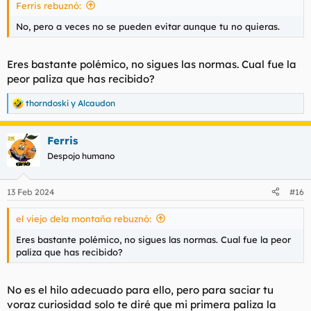
Ferris rebuznó:
:
No, pero a veces no se pueden evitar aunque tu no quieras.
Eres bastante polémico, no sigues las normas. Cual fue la
peor paliza que has recibido?
thorndoski
y
Alcaudon
R
e
a
Ferris
c
c
Despojo humano
i
o
n
13 Feb 2024
#16
e
s
el viejo dela montaña rebuznó:
:
Eres bastante polémico, no sigues las normas. Cual fue la peor
paliza que has recibido?
No es el hilo adecuado para ello, pero para saciar tu
voraz curiosidad solo te diré que mi primera paliza la