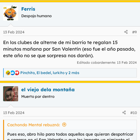
a
Ferris
c
c
Despojo humano
i
o
n
13 Feb 2024
#9
e
s
En los clubes de alterne de mi barrio te regalan 15
:
minutos mañana por San Valentin (eso fue el año pasado,
este año no se que sorpresa nos darán).
Editado cobardemente:
13 Feb 2024
Pinchito
,
El bedel
,
lurkito
y 2 más
R
e
a
el viejo dela montaña
c
c
Muerto por dentro
i
o
n
13 Feb 2024
#10
e
s
Cachondo Mental rebuznó:
:
Pues eso, abro hilo para todos aquellos que quieran despotricar
o cagarse en el San Valentín y que les importe un pimiento el