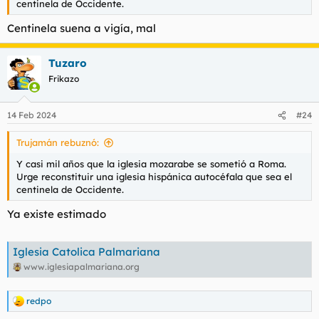
centinela de Occidente.
Centinela suena a vigía, mal
Tuzaro
Frikazo
14 Feb 2024
#24
Trujamán rebuznó:
Y casi mil años que la iglesia mozarabe se sometió a Roma.
Urge reconstituir una iglesia hispánica autocéfala que sea el
centinela de Occidente.
Ya existe estimado
Iglesia Catolica Palmariana
www.iglesiapalmariana.org
redpo
R
e