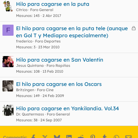
Hilo para cagarse en la puta
Citrico
Foro General
Masunos
145
2 Abr 2017
El hilo para cagarse en la puta tele (aunque
F
e
en Gol T y Mediapro especialmente)
r
frederico
Foro Deportes
r
Masunos
3
23 Mar 2010
Hilo para cagarse en San Valentín
Jesus Quintana
Foro Rapiñas
o
Masunos
108
13 Feb 2010
El hilo para cagarse en los Oscars
Britzingen
Foro Cine
Masunos
149
24 Feb 2009
Hilo para cagarse en Yankilandia. Vol.34
Dr. Quatermass
Foro General
Masunos
38
24 Sep 2007
Facebook
X
Bluesky
LinkedIn
Reddit
Pinterest
Tumblr
WhatsA
Em
Compartir: