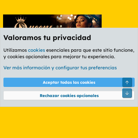
Valoramos tu privacidad
Utilizamos
cookies
esenciales para que este sitio funcione,
y cookies opcionales para mejorar tu experiencia.
Etiquetas
Ver más información y configurar tus preferencias
Cookies
PL OLDSTYLE AMARILLO
Cambiar fuente
Español (ES)
Arri
Aceptar todas las cookies
Contáctanos
Términos y reglas
Política de privacidad
Ayuda
R
Pie
S
Rechazar cookies opcionales
S
®
Community platform by XenForo
© 2010-2026 XenForo Ltd.