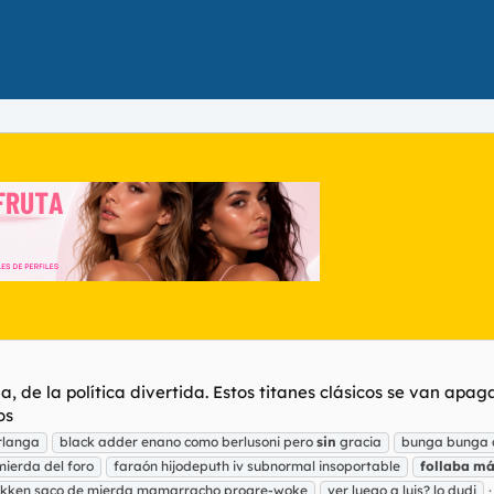
de la política divertida. Estos titanes clásicos se van apa
os
rlanga
black adder enano como berlusoni pero
sin
gracia
bunga bunga 
mierda del foro
faraón hijodeputh iv subnormal insoportable
follaba
má
kken saco de mierda mamarracho progre-woke
ver luego a luis? lo dudi