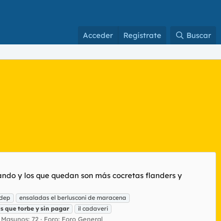
Acceder
Regístrate
Buscar
gando y los que quedan son más cocretas flanders y
dep
ensaladas el berlusconi de maracena
s
que
torbe
y
sin
pagar
il cadaveri
Masunos: 72
Foro:
Foro General