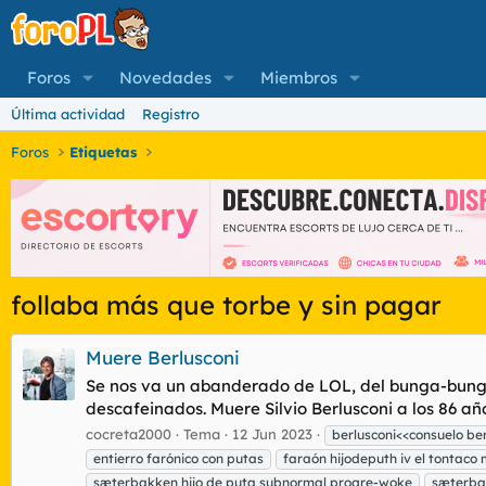
Foros
Novedades
Miembros
Última actividad
Registro
Foros
Etiquetas
follaba más que torbe y sin pagar
Muere Berlusconi
Se nos va un abanderado de LOL, del bunga-bunga, 
descafeinados. Muere Silvio Berlusconi a los 86 añ
cocreta2000
Tema
12 Jun 2023
berlusconi<<consuelo be
entierro farónico con putas
faraón hijodeputh iv el tontaco 
sæterbakken hijo de puta subnormal progre-woke
sæterba