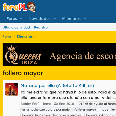
Foros
Novedades
Miembros
Última actividad
Registro
Foros
Etiquetas
follera mayor
Mataría por ella (A Teta to Kill for)
Ya me extraña que no haya hilo de esto. Para el que
ella, una enfermera que atendía con amor y delica
Bobby Perú
Tema
30 Ene 2018
017 tlf de ayuda al fore
esta noche cae pajote por maje
follera
mayor
haber lle
kerouac hingeniero de anales y puerros
kerouac pillando sit