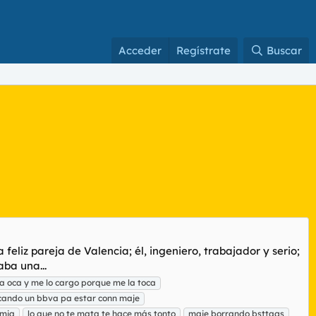
Acceder
Regístrate
Buscar
feliz pareja de Valencia; él, ingeniero, trabajador y serio;
ba una...
a oca y me lo cargo porque me la toca
cando un bbva pa estar conn maje
 mia
lo que no te mata te hace más tonto
maje borrando bsttags