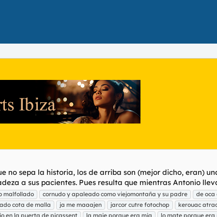
 no sepa la historia, los de arriba son (mejor dicho, eran) una 
deza a sus pacientes. Pues resulta que mientras Antonio lleva
ro malfollado
cornudo y apaleado como viejomontaña y su padre
de oca 
vado cota de malla
ja me maaajen
jarcor cutre fotochop
kerouac atra
io en la puerta de picassent
la maje porque era mia
lo mate porque era