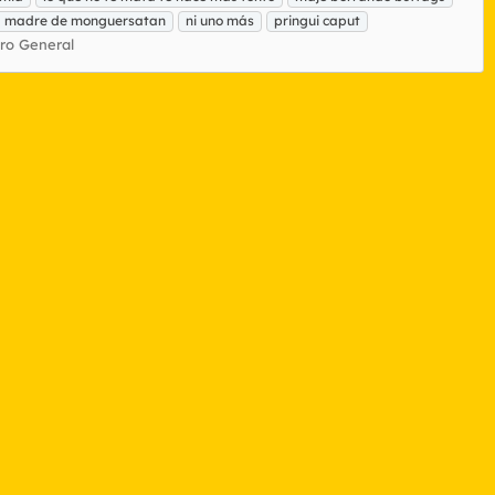
a madre de monguersatan
ni uno más
pringui caput
ro General