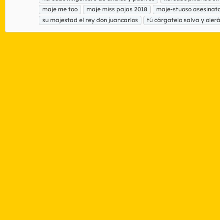
maje me too
maje miss pajas 2018
maje-stuoso asesinato
su majestad el rey don juancarlos
tú cárgatelo salva y ole