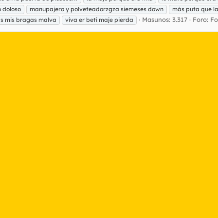
 doloso
manupajero y polveteadorzgza siemeses down
más puta que l
Masunos: 3.317
Foro:
Fo
rás mis bragas malva
viva er beti maje pierda