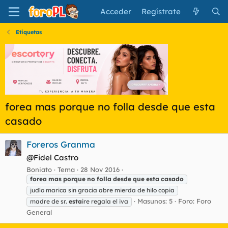
Acceder
Regístrate
Etiquetas
forea mas porque no folla desde que esta
casado
Foreros Granma
@Fidel Castro
Boniato
Tema
28 Nov 2016
forea
mas
porque
no
folla
desde
que
esta
casado
judío marica sin gracia abre mierda de hilo copia
Masunos: 5
Foro:
Foro
madre de sr.
esta
ire regala el iva
General