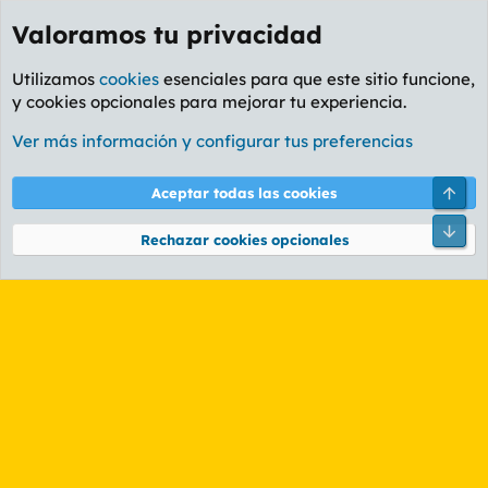
Valoramos tu privacidad
Utilizamos
cookies
esenciales para que este sitio funcione,
y cookies opcionales para mejorar tu experiencia.
Etiquetas
Ver más información y configurar tus preferencias
Cookies
PL OLDSTYLE AMARILLO
Cambiar fuente
Español (ES)
Arri
Aceptar todas las cookies
Contáctanos
Términos y reglas
Política de privacidad
Ayuda
R
Pie
S
Rechazar cookies opcionales
S
®
Community platform by XenForo
© 2010-2026 XenForo Ltd.