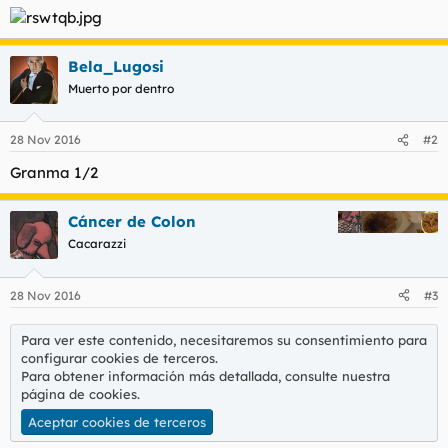
t
o
e
m
a
Bela_Lugosi
Muerto por dentro
28 Nov 2016
#2
Granma 1/2
Cáncer de Colon
Cacarazzi
28 Nov 2016
#3
Para ver este contenido, necesitaremos su consentimiento para
configurar cookies de terceros.
Para obtener información más detallada, consulte nuestra
página de cookies
.
Aceptar cookies de terceros