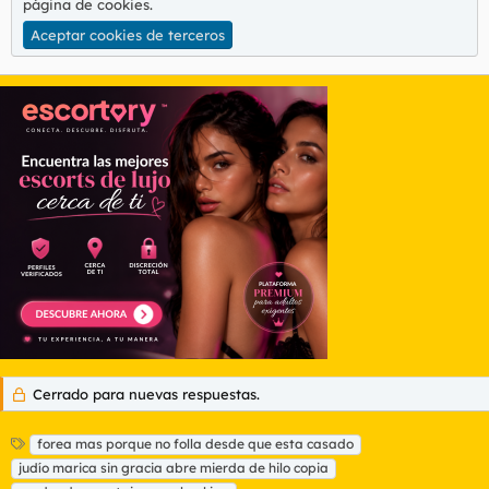
página de cookies
.
Aceptar cookies de terceros
Cerrado para nuevas respuestas.
E
forea mas porque no folla desde que esta casado
t
judío marica sin gracia abre mierda de hilo copia
i