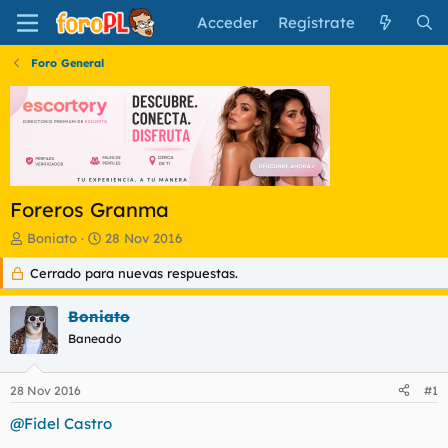
Acceder
Regístrate
Foro General
Foreros Granma
I
F
Boniato
28 Nov 2016
n
e
Cerrado para nuevas respuestas.
i
c
c
h
i
a
Boniato
a
d
Baneado
d
e
o
i
r
n
28 Nov 2016
#1
d
i
e
c
@Fidel Castro
l
i