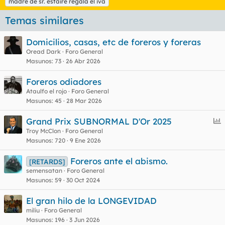
madre de sr. estaire regala el iva
q
u
Temas similares
e
t
Domicilios, casas, etc de foreros y foreras
a
s
Oread Dark
Foro General
Masunos
73
26 Abr 2026
Foreros odiadores
Ataulfo el rojo
Foro General
Masunos
45
28 Mar 2026
E
Grand Prix SUBNORMAL D'Or 2025
n
Troy McClon
Foro General
Masunos
720
9 Ene 2026
c
u
Foreros ante el abismo.
[RETARDS]
e
semensatan
Foro General
s
Masunos
59
30 Oct 2024
t
El gran hilo de la LONGEVIDAD
miliu
Foro General
Masunos
196
3 Jun 2026