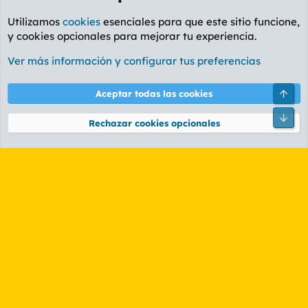
Utilizamos
cookies
esenciales para que este sitio funcione,
y cookies opcionales para mejorar tu experiencia.
Foro General
Ver más información y configurar tus preferencias
Cookies
PL OLDSTYLE AMARILLO
Cambiar fuente
Español (ES)
Arri
Aceptar todas las cookies
Contáctanos
Términos y reglas
Política de privacidad
Ayuda
R
Pie
S
Rechazar cookies opcionales
S
®
Community platform by XenForo
© 2010-2026 XenForo Ltd.