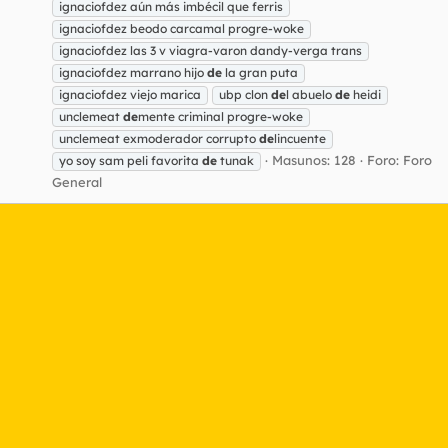
ignaciofdez aún más imbécil que ferris
ignaciofdez beodo carcamal progre-woke
ignaciofdez las 3 v viagra-varon dandy-verga trans
ignaciofdez marrano hijo
de
la gran puta
ignaciofdez viejo marica
ubp clon
de
l abuelo
de
heidi
unclemeat
de
mente criminal progre-woke
unclemeat exmoderador corrupto
de
lincuente
Masunos: 128
Foro:
Foro
yo soy sam peli favorita
de
tunak
General