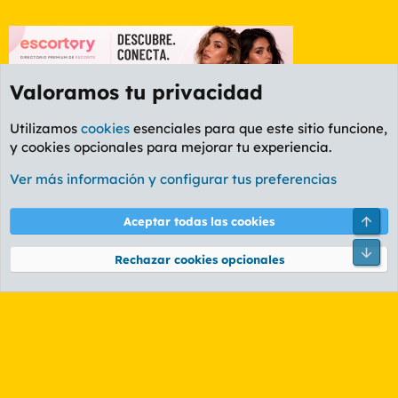
Valoramos tu privacidad
Utilizamos
cookies
esenciales para que este sitio funcione,
y cookies opcionales para mejorar tu experiencia.
Etiquetas
Ver más información y configurar tus preferencias
Cookies
PL OLDSTYLE AMARILLO
Cambiar fuente
Español (ES)
Arri
Aceptar todas las cookies
Contáctanos
Términos y reglas
Política de privacidad
Ayuda
R
Pie
S
Rechazar cookies opcionales
S
®
Community platform by XenForo
© 2010-2026 XenForo Ltd.