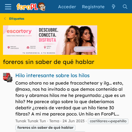
Acceder
Regístrate
Etiquetas
foreros sin saber de qué hablar
Hilo interesante sobre los hilos
Como ahora no se puede fracachetear y ilg... esto,
@naxo, nos ha invitado a que demos contenido al
foro y abramos hilos me he preguntado: ¿que es un
hilo? Me parece algo sobre lo que deberiamos
debatir ¿creeis de verdad que un hilo tiene 30
fibras? A mi me parece poco. Un hilo en ForoPL...
Tunak Tunak Tun
Tema
24 Jun 2023
costillares>>pepehillo
foreros
sin
saber
de
qué
hablar