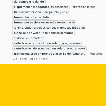
del campo a la tienda
ej
que
vienen a pagarnos las pensiones
expropien la pila
fumanchu "persona" horripilante y cruel
fumanchú
bobo con tutú
fumanchú
es
siete
veces
más
tonto
que
tú
la emprenden a golpes con sus chamacas
más
bien
oie
tú
ke dise weon ke te balaseo la madre
sudacas emprenden
sæterbakken criminal plan kalergi progre-woke
sæterbakken delincuente plan kalergi progre-woke
Masunos:
troy mcmaverga emprende a la colilla de fumanchu
116
Foro:
Foro General