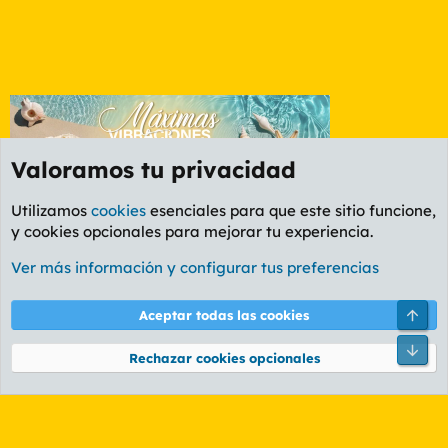
Valoramos tu privacidad
Utilizamos
cookies
esenciales para que este sitio funcione,
y cookies opcionales para mejorar tu experiencia.
Etiquetas
Ver más información y configurar tus preferencias
Cookies
PL OLDSTYLE AMARILLO
Cambiar fuente
Español (ES)
Arri
Aceptar todas las cookies
Contáctanos
Términos y reglas
Política de privacidad
Ayuda
R
Pie
S
Rechazar cookies opcionales
S
®
Community platform by XenForo
© 2010-2026 XenForo Ltd.