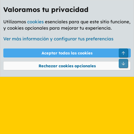
Valoramos tu privacidad
Utilizamos
cookies
esenciales para que este sitio funcione,
y cookies opcionales para mejorar tu experiencia.
Etiquetas
Ver más información y configurar tus preferencias
Cookies
PL OLDSTYLE AMARILLO
Cambiar fuente
Español (ES)
Arri
Aceptar todas las cookies
Contáctanos
Términos y reglas
Política de privacidad
Ayuda
R
Pie
S
Rechazar cookies opcionales
S
®
Community platform by XenForo
© 2010-2026 XenForo Ltd.