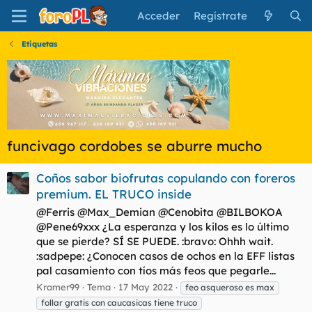
Acceder
Regístrate
Etiquetas
funcivago cordobes se aburre mucho
Coños sabor biofrutas copulando con foreros
premium. EL TRUCO inside
@Ferris @Max_Demian @Cenobita @BILBOKOA
@Pene69xxx ¿La esperanza y los kilos es lo último
que se pierde? SÍ SE PUEDE. :bravo: Ohhh wait.
:sadpepe: ¿Conocen casos de ochos en la EFF listas
pal casamiento con tíos más feos que pegarle...
Kramer99
Tema
17 May 2022
feo asqueroso es max
follar gratis con caucasicas tiene truco