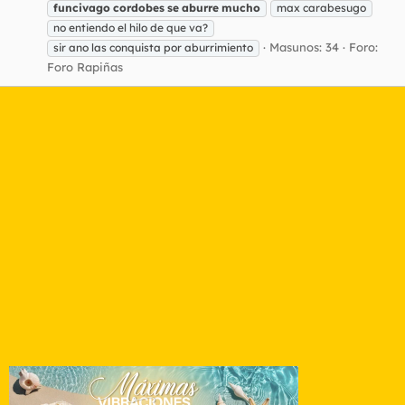
funcivago
cordobes
se
aburre
mucho
max carabesugo
no entiendo el hilo de que va?
Masunos: 34
Foro:
sir ano las conquista por aburrimiento
Foro Rapiñas